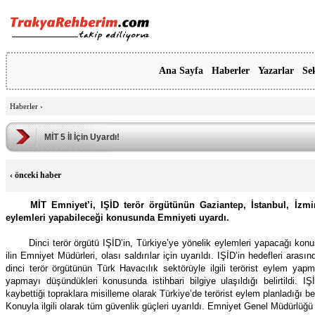
Ana Sayfa
Haberler
Yazarlar
Se
Haberler
›
MİT 5 İl İçin Uyardı!
‹
önceki haber
MİT Emniyet’i, IŞİD terör örgütünün Gaziantep, İstanbul, İzm
eylemleri yapabileceği konusunda Emniyeti uyardı.
Dinci terör örgütü IŞİD’in, Türkiye’ye yönelik eylemleri yapacağı konu
ilin Emniyet Müdürleri, olası saldırılar için uyarıldı. IŞİD’in hedefleri arası
dinci terör örgütünün Türk Havacılık sektörüyle ilgili terörist eylem yap
yapmayı düşündükleri konusunda istihbari bilgiye ulaşıldığı belirtildi.
kaybettiği topraklara misilleme olarak Türkiye’de terörist eylem planladığı beli
Konuyla ilgili olarak tüm güvenlik güçleri uyarıldı. Emniyet Genel Müdürlüğü 8