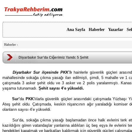
Ana Sayfa
Haberler
Yazarlar
Se
Haberler
›
Diyarbakır Sur’da Ciğerimiz Yandı: 5 Şehit
Diyarbakır Sur ilçesinde PKK’lı
hainlerle güvenlik güçleri arası
mahallesinde sokağa çıkma yasağı ilan edilmişti, şimdi, 5 mahalle ve 1 c
çatışmada 3 asker şehit oldu ve 3 asker ve 2 polis yaralanmıştı. Kanas
yaşama tutunamadı.
Şehit sayısı 4’e yükseldi.
Sur’
da
PKK
’lılarla güvenlik güçleri arasındaki çatışmada Yüzba
Ateş şehit oldu. Çatışmada, keskin nişancının ağır yaraladığı komiser d
olanların sayısı 4’e yükseldi.
Sur’da, sokağa çıkma yasağı başlamadan önce halk evlerini terk et
kazıldığını gören vatandaşlar yanlarına aldıkları üç beş eşya ile evlerini t
hendekleri kapatmak ve barikatları kaldırmak için güvenlik güçleri çalışmala