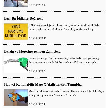
18/05/2022 12:02
Eğer Bu İddialar Doğruysa!
Hükümete yakınlığı ile bilinen Hürriyet Yazarı Abdülkadir Selvi
bomba açıklamalarda bulundu. Selvi, köşesinde yeni bir p..
25/02/2019 23:44
Benzin ve Motorine Yeniden Zam Geldi
Zamlarla alım gücünü tamamen kaybeden halk nasıl geçineceği
düşünürken motorinde 28, benzinde ise 17 kuruş zam yapılm..
25/02/2019 23:25
Huawei Katlanabilir Mate X Akıllı Telefon Tanıtıldı..
Merakla beklenen katlanabilir ekranlı Huawei Mate X Mobil Dünya
Kongresi kapsamında Barcelona’da tanıtıldı.
25/02/2019 22:49