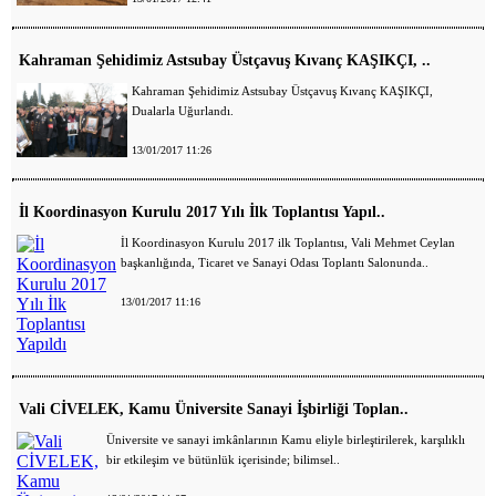
Kahraman Şehidimiz Astsubay Üstçavuş Kıvanç KAŞIKÇI, ..
Kahraman Şehidimiz Astsubay Üstçavuş Kıvanç KAŞIKÇI,
Dualarla Uğurlandı.
13/01/2017 11:26
İl Koordinasyon Kurulu 2017 Yılı İlk Toplantısı Yapıl..
İl Koordinasyon Kurulu 2017 ilk Toplantısı, Vali Mehmet Ceylan
başkanlığında, Ticaret ve Sanayi Odası Toplantı Salonunda..
13/01/2017 11:16
Vali CİVELEK, Kamu Üniversite Sanayi İşbirliği Toplan..
Üniversite ve sanayi imkânlarının Kamu eliyle birleştirilerek, karşılıklı
bir etkileşim ve bütünlük içerisinde; bilimsel..