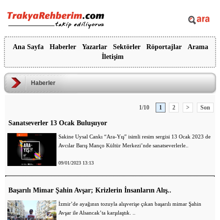
Ana Sayfa
Haberler
Yazarlar
Sektörler
Röportajlar
Arama
İletişim
Haberler
1/10
1
2
>
Son
Sanatseverler 13 Ocak Buluşuyor
Sakine Uysal Cankı “Ara-Yış” isimli resim sergisi 13 Ocak 2023 de
Avcılar Barış Manço Kültür Merkezi’nde sanatseverlerle..
09/01/2023 13:13
Başarılı Mimar Şahin Avşar; Krizlerin İnsanların Alış..
İzmir’de ayağının tozuyla alışverişe çıkan başarılı mimar Şahin
Avşar ile Alsancak’ta karşılaştık. ..