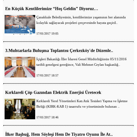
En Küçük Kentlilerimize “Hoş Geldin” Diyoruz…
Çanakkale Belediyesinin, kentlilerimize yaşamının her alanında
kolaylık sağlayacak projeleri çerçevesinde hayata geçiril..
17/01/2017 19:05
3.Muhtarlarla Buluşma Toplantısı Çerkezköy'de Düzenle..
İçişleri Bakanlığı İller İdaresi Genel Müdürlüğünün 05/11/2016
tarihli genelgesi gereğince, Vali Mehmet Ceylan başkanlığ..
17/01/2017 18:57
Kırklareli Çöp Gazından Elektrik Enerjisi Üretecek
Kırklareli Yerel Yönetimleri Katı Atık Tesisleri Yapma ve İşletme
Birliği (KIRK-KAB 1) tasarrufu ve yönetiminde bulunan ..
17/01/2017 18:46
İlker Başbuğ, Hem Söyleşi Hem De Tiyatro Oyunu İle At..