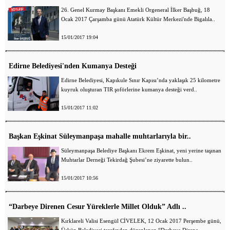
26. Genel Kurmay Başkanı Emekli Orgeneral İlker Başbuğ, 18
Ocak 2017 Çarşamba günü Atatürk Kültür Merkezi'nde Bigalıla..
15/01/2017 19:04
Edirne Belediyesi'nden Kumanya Desteği
Edirne Belediyesi, Kapıkule Sınır Kapısı’nda yaklaşık 25 kilometre
kuyruk oluşturan TIR şoförlerine kumanya desteği verd..
15/01/2017 11:02
Başkan Eşkinat Süleymanpaşa mahalle muhtarlarıyla bir..
Süleymanpaşa Belediye Başkanı Ekrem Eşkinat, yeni yerine taşınan
Muhtarlar Derneği Tekirdağ Şubesi’ne ziyarette bulun..
15/01/2017 10:56
“Darbeye Direnen Cesur Yüreklerle Millet Olduk” Adlı ..
Kırklareli Valisi Esengül CİVELEK, 12 Ocak 2017 Perşembe günü,