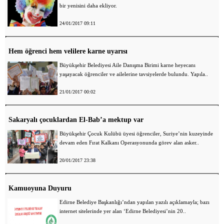
bir yenisini daha ekliyor.
24/01/2017 09:11
Hem öğrenci hem velilere karne uyarısı
Büyükşehir Belediyesi Aile Danışma Birimi karne heyecanı
yaşayacak öğrenciler ve ailelerine tavsiyelerde bulundu. Yapıla..
21/01/2017 00:02
Sakaryalı çocuklardan El-Bab’a mektup var
Büyükşehir Çocuk Kulübü üyesi öğrenciler, Suriye’nin kuzeyinde
devam eden Fırat Kalkanı Operasyonunda görev alan asker..
20/01/2017 23:38
Kamuoyuna Duyuru
Edirne Belediye Başkanlığı’ndan yapılan yazılı açıklamayla; bazı
internet sitelerinde yer alan ‘Edirne Belediyesi’nin 20..