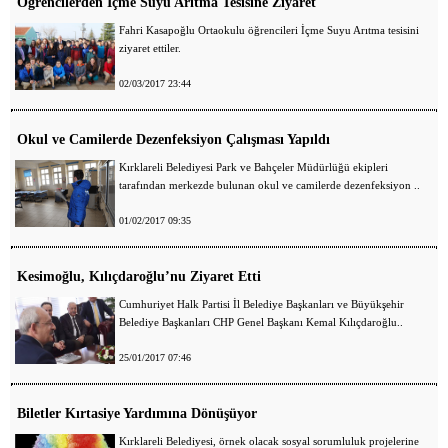
Öğrencilerden İçme Suyu Arıtma Tesisine Ziyaret
Fahri Kasapoğlu Ortaokulu öğrencileri İçme Suyu Arıtma tesisini
ziyaret ettiler.
02/03/2017 23:44
Okul ve Camilerde Dezenfeksiyon Çalışması Yapıldı
Kırklareli Belediyesi Park ve Bahçeler Müdürlüğü ekipleri
tarafından merkezde bulunan okul ve camilerde dezenfeksiyon ..
01/02/2017 09:35
Kesimoğlu, Kılıçdaroğlu’nu Ziyaret Etti
Cumhuriyet Halk Partisi İl Belediye Başkanları ve Büyükşehir
Belediye Başkanları CHP Genel Başkanı Kemal Kılıçdaroğlu..
25/01/2017 07:46
Biletler Kırtasiye Yardımına Dönüşüyor
Kırklareli Belediyesi, örnek olacak sosyal sorumluluk projelerine