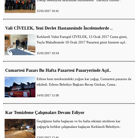
Üsküp Belediyesi tarafından düzenlenen “Darbeye Direne..
15/01/2017 10:41
Vali CİVELEK, Yeni Devlet Hastanesinde İncelemelerde ..
Kırklareli Valisi Esengül CİVELEK, 13 Ocak 2017 Cuma günü,
Yayla Mahallesinde 16 Ocak 2017 Pazartesi günü hizmete açıl..
15/01/2017 10:34
Cumartesi Pazarı Bu Hafta Pazartesi Pazaryerinde Açıl..
Edirne kent merkezindeki yoğun kar yağışı, Cumartesi pazarını da
etkiledi. Edirne Belediye Başkanı Recep Gürkan, Cuma..
14/01/2017 11:00
Kar Temizleme Çalışmaları Devam Ediyor
Geçtiğimiz hafta başlayan ve bu hafta etkisini sürdüren kar
yağışıyla birlikte çalışmalara başlayan Kırklareli Belediyes..
13/01/2017 12:41