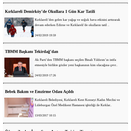
Kırklareli Demirköy’de Okullara 1 Gün Kar Tatili
Kırklareli’den gelen kar yağışı ve soğuk hava etkisini arttırarak
devam ederken Edirne ve Kırklareli’de okulların tatil ..
24/02/2019 19:59
TBMM Başkanı Tekirdağ’dan
Ak Parti’den TBMM başkanı seçilen Binali Yıldırım’ın istifa
etmesiyle birlikte gözler yeni başkanının kim olacağına çevr..
24/02/2019 17:26
Bebek Bakım ve Emzirme Odası Açıldı
Kırklareli Belediyesi, Kırklareli Kent Konseyi Kadın Meclisi ve
Lüleburgaz Özel Medikent Hastanesi işbirliği ile Kırklar..
13/03/2017 10:15