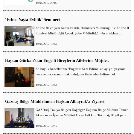
19/01/2017 20:06
‘Erken Yaşta Evlilik’ Semineri
Edirne Belediyesi Kadın ve Aile Hizmetleri Müdürlüğü ile Edirne İl
Emniyet Müdürlüğü Çocuk Şube Müdürlüğü’nün ortaklaşa ..
19/01/2017 19:59
Başkan Gürkan’dan Engelli Bireylerin Ailelerine Müjde..
En büyük hedeflerinin ‘Engelsiz Kent Edirne’ anlayışını yaşamın
her alanına kazandırmak olduğunu ifade eden Edirne Bel..
19/01/2017 19:52
Gazdaş Bölge Müdüründen Başkan Albayrak'a Ziyaret
GAZDAŞ Trakya Bölgesi Doğalgaz Dağıtım Bölge Müdürü Tamer
Akarslan ve İşletme Müdürü Olcay Gökkurt Tekirdağ Büyükşehir..
19/01/2017 19:45