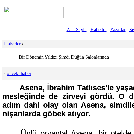
Ana Sayfa
Haberler
Yazarlar
Se
Haberler
›
Bir Dönemin Yıldızı Şimdi Düğün Salonlarında
‹
önceki haber
Asena, İbrahim Tatlıses’le yaşad
mesleğinde de zirveyi gördü. O d
adım dahi olay olan Asena, şimdil
nişanlarda göbek atıyor.
Ünlü oryantal Asena, bir otelde 