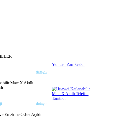
detay ›
lar Doğruysa!
detay ›
orine Yeniden Zam Geldi
MELER
detay ›
bilir Mate X Akıllı
dı
ji
detay ›
e Emzirme Odası Açıldı