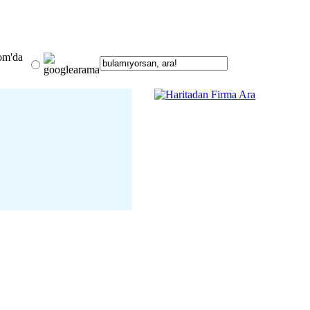
om'da
 13 Ocak Buluşuyor
detay ›
 Şahin Avşar; Krizlerin
veriş Alışkanlıklarını
Mu?