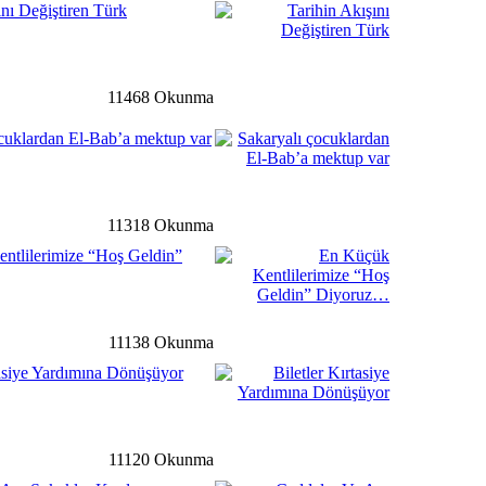
ını Değiştiren Türk
detay ›
11468 Okunma
t Süleymanpaşa mahalle
cuklardan El-Bab’a mektup var
ir araya geldi
ğ
detay ›
11318 Okunma
nen Cesur Yüreklerle Millet
ntlilerimize “Hoş Geldin”
rograma Katıldı…
li
detay ›
11138 Okunma
tasiye Yardımına Dönüşüyor
 Yeni Devlet Hastanesinde
e Bulundu…
11120 Okunma
li
detay ›