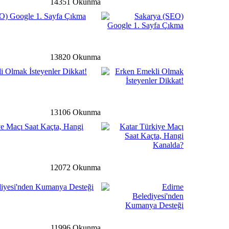
14351 Okunma
detay ›
O) Google 1. Sayfa Çıkma
vlilik’ Semineri
13820 Okunma
detay ›
i Olmak İsteyenler Dikkat!
’dan Engelli Bireylerin
jde
13106 Okunma
ye Maçı Saat Kaçta, Hangi
detay ›
 Müdüründen Başkan
aret
12072 Okunma
diyesi'nden Kumanya Desteği
ğ
detay ›
lilerimize “Hoş Geldin”
11996 Okunma