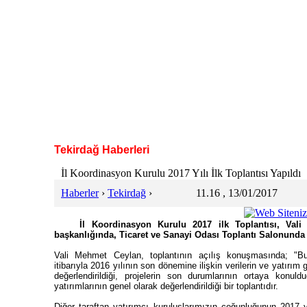
Tekirdağ Haberleri
İl Koordinasyon Kurulu 2017 Yılı İlk Toplantısı Yapıldı
Haberler
›
Tekirdağ
›
11.16 , 13/01/2017
İl Koordinasyon Kurulu 2017 ilk Toplantısı, Val
başkanlığında, Ticaret ve Sanayi Odası Toplantı Salonunda g
Vali Mehmet Ceylan, toplantının açılış konuşmasında; "Bu 
itibarıyla 2016 yılının son dönemine ilişkin verilerin ve yatırım
değerlendirildiği, projelerin son durumlarının ortaya konul
yatırımlarının genel olarak değerlendirildiği bir toplantıdır.
Diğer taraftan yatırımcı kuruluşlarımızın çoğunluğunun 2017 y