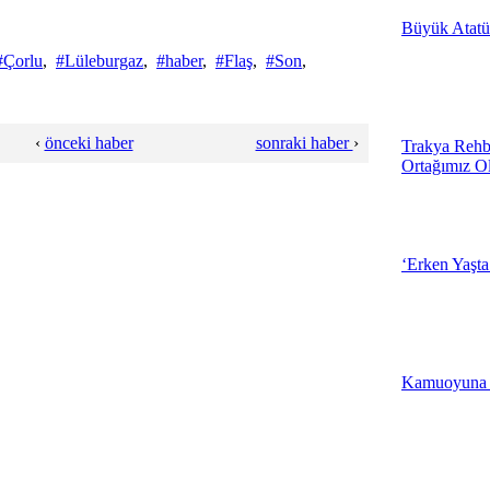
Büyük Atatü
19:05 - Çanakk
#Çorlu
,
#Lüleburgaz
,
#haber
,
#Flaş
,
#Son
,
3.Muhtarlarla 
Çerkezköy'de 
‹
önceki haber
sonraki haber
›
Trakya Rehb
Ortağımız O
18:57 - Tekirda
Kırklareli Çöp
Üretecek
‘Erken Yaşta
18:46 - Kırklare
İlker Başbuğ,
Tiyatro Oyunu 
Kamuoyuna
Merkezi'nde
19:04 - Çanakk
Edirne Beledi