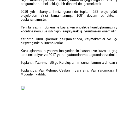
programlarının belli olduğu bir dönemi de içermektedir.
2016 yılı itibarıyla İlimiz genelinde toplam 263 proje yü
projelerden 77’si tamamlanmış, 108’i devam etmekte,
başlanamamıştır.
Yeni bir yatırım dönemine başlarken öncelikle kuruluşlarımızın yü
koordinasyonu ve işbirliğini sağlayarak işi yürütmeleri önemlidir
Yatırımcı kuruluşlarımız çalışmalarında, kaymakamlar ve ilçe 
alışverişinde bulunmalıdırlar.
Kuruluşlarımızın yatırım faaliyetlerinin başarılı ve kazasız ge
temenni ediyor ve 2017 yılının yatırımlarımız açısından verimli b
Toplantı, Yatırımcı Bölge Kuruluşlarının sunumlarının ardından 
Toplantıya; Vali Mehmet Ceylan’ın yanı sıra, Vali Yardımcısı
rk’ün Vasiyetnâmesi
Müdürleri katıldı.
Ünlülerin Sı
ün VasiyetnâmesiTürkiye Cumhuriyeti’nin
Tüm dünyada pop
Mustafa Kemal Atatürk’ün, genç subaylık
Dukan diyeti ta
tına ...
temelinde düşük 
Ahmet BILDIRCIN