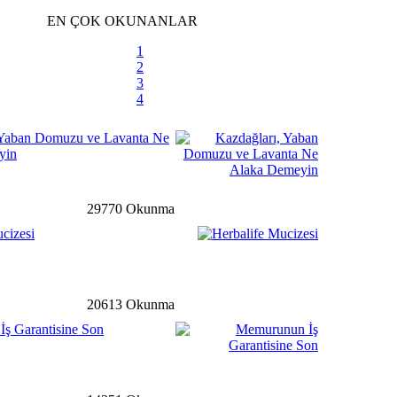
siye Yardımına Dönüşüyor
EN ÇOK OKUNANLAR
1
2
3
li
detay ›
4
m velilere karne uyarısı
 Yaban Domuzu ve Lavanta Ne
yin
m
detay ›
29770 Okunma
uklardan El-Bab’a mektup
cizesi
detay ›
20613 Okunma
ş Garantisine Son
uyuru