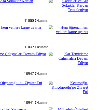
 Ara Sokaklar Kardan
r
rı Bu Hafta Pazartesi
Açılacak
11060 Okunma
detay ›
hem velilere karne uyarısı
 Çalışmaları Devam Ediyor
11042 Okunma
me Çalışmaları Devam Ediyor
li
detay ›
dimiz Astsubay Üstçavuş
I, Dualarla Uğurlandı.
10947 Okunma
ılıçdaroğlu’nu Ziyaret Etti
ale
detay ›
n Kurulu 2017 Yılı İlk
ldı
10941 Okunma
küleri Yarışması