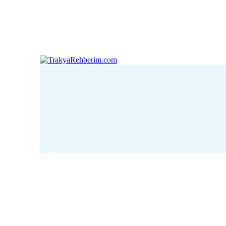
Çanakkale
Edirne
Kı