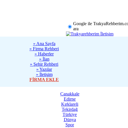
rklareli
Tekirdağ
Diğer
Google ile TrakyaRehberim.c
ara
» Ana Sayfa
» Firma Rehberi
» Haberler
» İlan
» Şehir Rehberi
» Yazılar
» İletişim
FİRMA EKLE
Sanatseverler
Çanakkale
Edirne
13:13 - Türkiye
Kırklareli
Tekirdağ
Türkiye
Başarılı Mimar
Dünya
İnsanların Alış
Spor
Değiştiriyor 