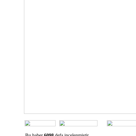
Bu haber
6098
defa incelenmiştir.