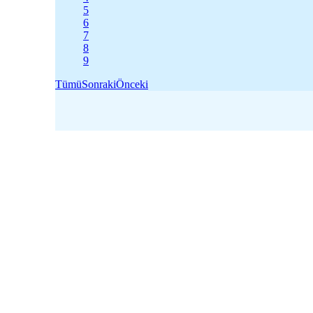
5
6
7
8
9
Tümü
Sonraki
Önceki