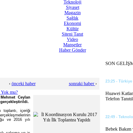
Teknoloji
Siyaset
12:02 - Türkiye
Magazin
Sağlık
Eğer Bu İddia
Ekonomi
Kültür
Siteni Tanıt
Video
Manşetler
23:44 - Siyaset
Haber Gönder
Benzin ve Mot
SON GELİŞ
23:25 - Türkiye
‹
önceki haber
sonraki haber
›
Huawei Katlana
i Mehmet Ceylan
Telefon Tanıtıl
erçekleştirildi.
toplantı, içeriği
 gerçekleşmelerinin
22:49 - Teknolo
duğu ve 2016 yılı
Bebek Bakım v
ılı çalışma ve iş