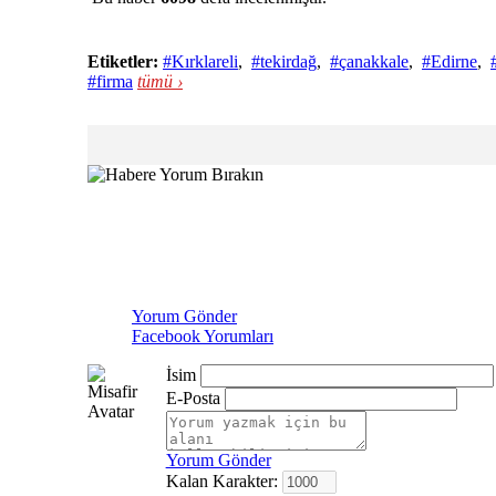
Etiketler:
#Kırklareli
,
#tekirdağ
,
#çanakkale
,
#Edirne
,
#firma
tümü ›
Yorum Gönder
Facebook Yorumları
İsim
E-Posta
Yorum Gönder
Kalan Karakter: