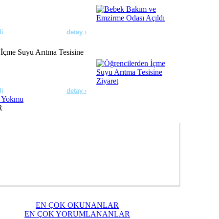
li
detay ›
 İçme Suyu Arıtma Tesisine
li
detay ›
R
erde Dezenfeksiyon
ldı
li
detay ›
ıçdaroğlu’nu Ziyaret Etti
EN ÇOK OKUNANLAR
li
detay ›
EN ÇOK YORUMLANANLAR