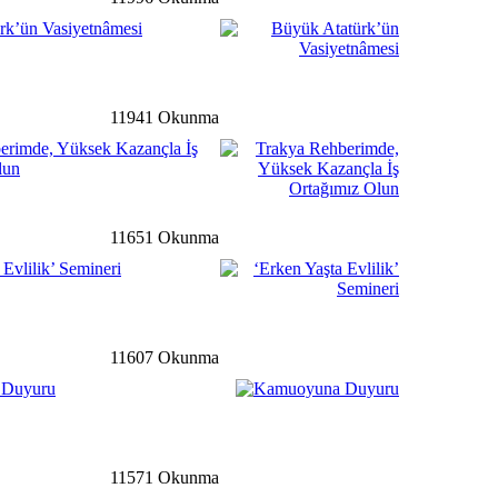
rk’ün Vasiyetnâmesi
ale
detay ›
Buluşma Toplantısı
Düzenlendi
11941 Okunma
erimde, Yüksek Kazançla İş
lun
ğ
detay ›
 Gazından Elektrik Enerjisi
11651 Okunma
 Evlilik’ Semineri
li
detay ›
11607 Okunma
 Hem Söyleşi Hem De
İle Atatürk Kültür
 Duyuru
ale
detay ›
11571 Okunma
yesi'nden Kumanya Desteği