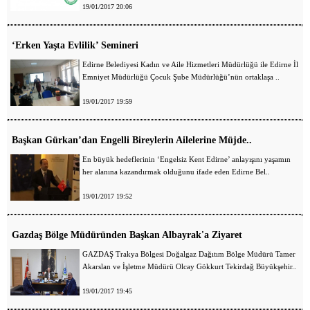
19/01/2017 20:06
‘Erken Yaşta Evlilik’ Semineri
Edirne Belediyesi Kadın ve Aile Hizmetleri Müdürlüğü ile Edirne İl
Emniyet Müdürlüğü Çocuk Şube Müdürlüğü’nün ortaklaşa ..
19/01/2017 19:59
Başkan Gürkan’dan Engelli Bireylerin Ailelerine Müjde..
En büyük hedeflerinin ‘Engelsiz Kent Edirne’ anlayışını yaşamın
her alanına kazandırmak olduğunu ifade eden Edirne Bel..
19/01/2017 19:52
Gazdaş Bölge Müdüründen Başkan Albayrak'a Ziyaret
GAZDAŞ Trakya Bölgesi Doğalgaz Dağıtım Bölge Müdürü Tamer
Akarslan ve İşletme Müdürü Olcay Gökkurt Tekirdağ Büyükşehir..
19/01/2017 19:45