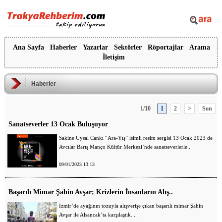
Ana Sayfa
Haberler
Yazarlar
Sektörler
Röportajlar
Arama
İletişim
Haberler
1/10
1
2
>
Son
Sanatseverler 13 Ocak Buluşuyor
Sakine Uysal Cankı “Ara-Yış” isimli resim sergisi 13 Ocak 2023 de
Avcılar Barış Manço Kültür Merkezi’nde sanatseverlerle..
09/01/2023 13:13
Başarılı Mimar Şahin Avşar; Krizlerin İnsanların Alış..
İzmir’de ayağının tozuyla alışverişe çıkan başarılı mimar Şahin
Avşar ile Alsancak’ta karşılaştık. ..