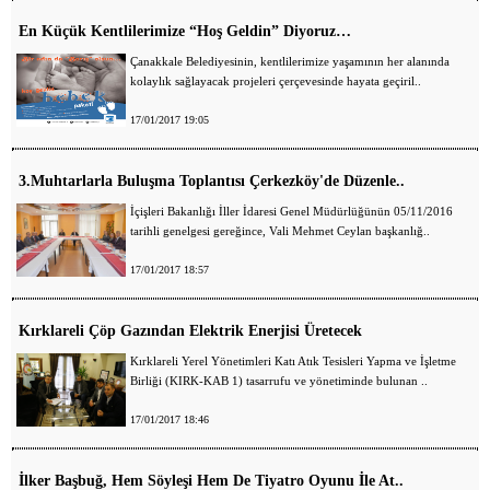
En Küçük Kentlilerimize “Hoş Geldin” Diyoruz…
Çanakkale Belediyesinin, kentlilerimize yaşamının her alanında
kolaylık sağlayacak projeleri çerçevesinde hayata geçiril..
17/01/2017 19:05
3.Muhtarlarla Buluşma Toplantısı Çerkezköy'de Düzenle..
İçişleri Bakanlığı İller İdaresi Genel Müdürlüğünün 05/11/2016
tarihli genelgesi gereğince, Vali Mehmet Ceylan başkanlığ..
17/01/2017 18:57
Kırklareli Çöp Gazından Elektrik Enerjisi Üretecek
Kırklareli Yerel Yönetimleri Katı Atık Tesisleri Yapma ve İşletme
Birliği (KIRK-KAB 1) tasarrufu ve yönetiminde bulunan ..
17/01/2017 18:46
İlker Başbuğ, Hem Söyleşi Hem De Tiyatro Oyunu İle At..