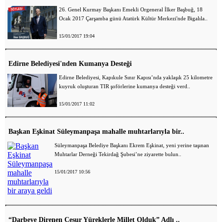
26. Genel Kurmay Başkanı Emekli Orgeneral İlker Başbuğ, 18
Ocak 2017 Çarşamba günü Atatürk Kültür Merkezi'nde Bigalıla..
15/01/2017 19:04
Edirne Belediyesi'nden Kumanya Desteği
Edirne Belediyesi, Kapıkule Sınır Kapısı’nda yaklaşık 25 kilometre
kuyruk oluşturan TIR şoförlerine kumanya desteği verd..
15/01/2017 11:02
Başkan Eşkinat Süleymanpaşa mahalle muhtarlarıyla bir..
Süleymanpaşa Belediye Başkanı Ekrem Eşkinat, yeni yerine taşınan
Muhtarlar Derneği Tekirdağ Şubesi’ne ziyarette bulun..
15/01/2017 10:56
“Darbeye Direnen Cesur Yüreklerle Millet Olduk” Adlı ..