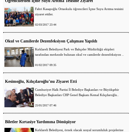
Öğrencilerden İçme Suyu Arıtma Tesisine Ziyaret
Fahri Kasapoğlu Ortaokulu öğrencileri İçme Suyu Arıtma tesisini
ziyaret ettiler.
02/03/2017 23:44
Okul ve Camilerde Dezenfeksiyon Çalışması Yapıldı
Kırklareli Belediyesi Park ve Bahçeler Müdürlüğü ekipleri
tarafından merkezde bulunan okul ve camilerde dezenfeksiyon ..
01/02/2017 09:35
Kesimoğlu, Kılıçdaroğlu’nu Ziyaret Etti
Cumhuriyet Halk Partisi İl Belediye Başkanları ve Büyükşehir
Belediye Başkanları CHP Genel Başkanı Kemal Kılıçdaroğlu..
25/01/2017 07:46
Biletler Kırtasiye Yardımına Dönüşüyor
Kırklareli Belediyesi, örnek olacak sosyal sorumluluk projelerine