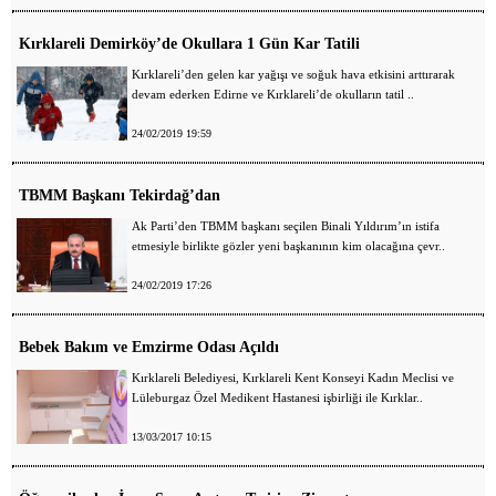
Kırklareli Demirköy’de Okullara 1 Gün Kar Tatili
Kırklareli’den gelen kar yağışı ve soğuk hava etkisini arttırarak
devam ederken Edirne ve Kırklareli’de okulların tatil ..
24/02/2019 19:59
TBMM Başkanı Tekirdağ’dan
Ak Parti’den TBMM başkanı seçilen Binali Yıldırım’ın istifa
etmesiyle birlikte gözler yeni başkanının kim olacağına çevr..
24/02/2019 17:26
Bebek Bakım ve Emzirme Odası Açıldı
Kırklareli Belediyesi, Kırklareli Kent Konseyi Kadın Meclisi ve
Lüleburgaz Özel Medikent Hastanesi işbirliği ile Kırklar..
13/03/2017 10:15