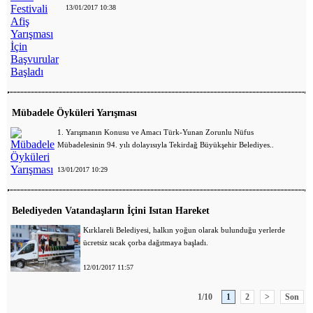
13/01/2017 10:38
Mübadele Öyküleri Yarışması
1. Yarışmanın Konusu ve Amacı Türk-Yunan Zorunlu Nüfus
Mübadelesinin 94. yılı dolayısıyla Tekirdağ Büyükşehir Belediyes..
13/01/2017 10:29
Belediyeden Vatandaşların İçini Isıtan Hareket
Kırklareli Belediyesi, halkın yoğun olarak bulunduğu yerlerde
ücretsiz sıcak çorba dağıtmaya başladı.
12/01/2017 11:57
1/10
1
2
>
Son