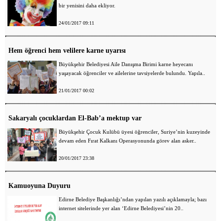
bir yenisini daha ekliyor.
24/01/2017 09:11
Hem öğrenci hem velilere karne uyarısı
Büyükşehir Belediyesi Aile Danışma Birimi karne heyecanı
yaşayacak öğrenciler ve ailelerine tavsiyelerde bulundu. Yapıla..
21/01/2017 00:02
Sakaryalı çocuklardan El-Bab’a mektup var
Büyükşehir Çocuk Kulübü üyesi öğrenciler, Suriye’nin kuzeyinde
devam eden Fırat Kalkanı Operasyonunda görev alan asker..
20/01/2017 23:38
Kamuoyuna Duyuru
Edirne Belediye Başkanlığı’ndan yapılan yazılı açıklamayla; bazı
internet sitelerinde yer alan ‘Edirne Belediyesi’nin 20..