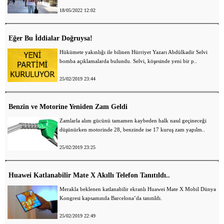
18/05/2022 12:02
Eğer Bu İddialar Doğruysa!
Hükümete yakınlığı ile bilinen Hürriyet Yazarı Abdülkadir Selvi
bomba açıklamalarda bulundu. Selvi, köşesinde yeni bir p..
25/02/2019 23:44
Benzin ve Motorine Yeniden Zam Geldi
Zamlarla alım gücünü tamamen kaybeden halk nasıl geçineceği
düşünürken motorinde 28, benzinde ise 17 kuruş zam yapılm..
25/02/2019 23:25
Huawei Katlanabilir Mate X Akıllı Telefon Tanıtıldı..
Merakla beklenen katlanabilir ekranlı Huawei Mate X Mobil Dünya
Kongresi kapsamında Barcelona’da tanıtıldı.
25/02/2019 22:49