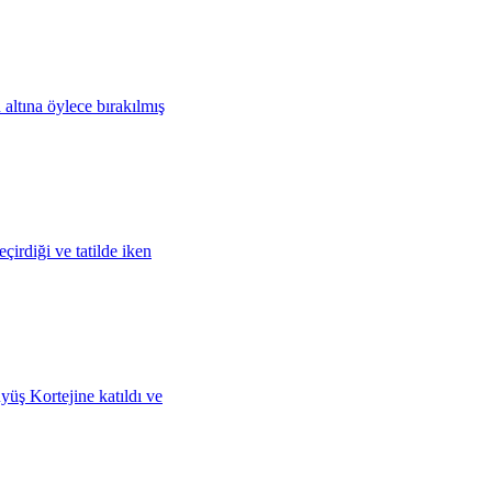
altına öylece bırakılmış
irdiği ve tatilde iken
üş Kortejine katıldı ve