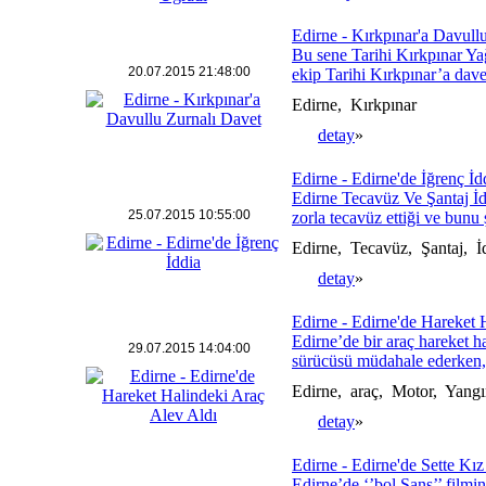
Edirne - Kırkpınar'a Davull
Bu sene Tarihi Kırkpınar Yağ
20.07.2015 21:48:00
ekip Tarihi Kırkpınar’a davet
Edirne, Kırkpınar
detay
»
Edirne - Edirne'de İğrenç İd
Edirne Tecavüz Ve Şantaj İd
25.07.2015 10:55:00
zorla tecavüz ettiği ve bunu
Edirne, Tecavüz, Şantaj, İ
detay
»
Edirne - Edirne'de Hareket 
Edirne’de bir araç hareket 
29.07.2015 14:04:00
sürücüsü müdahale ederken, a
Edirne, araç, Motor, Yang
detay
»
Edirne - Edirne'de Sette Kı
Edirne’de ‘’bol Şans’’ filmin