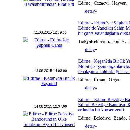
Edirne, Cezaevi, Hayvan, 
detay
»
Edirne - Edirne?de Şüpheli 
Edirne’de Yancıkçı Şahin Ma
11.08.2015 12:39:00
bir çanta vatandaşların dikkat
TrakyaRehberim, bomba, E
detay
»
Edirne - Keşan?da Bir İlk Y
Murat Çalışkan organlarıyla,
13.08.2015 14:03:00
fenalaşınca kaldırıldığı hast
Edirne, Keşan, Organ
detay
»
Edirne - Edirne Belediye B
Edirne Belediye Bandosu; Ro
14.08.2015 12:37:00
ardından bir konser verdi.
Edirne, Belediye, Bando, 
detay
»