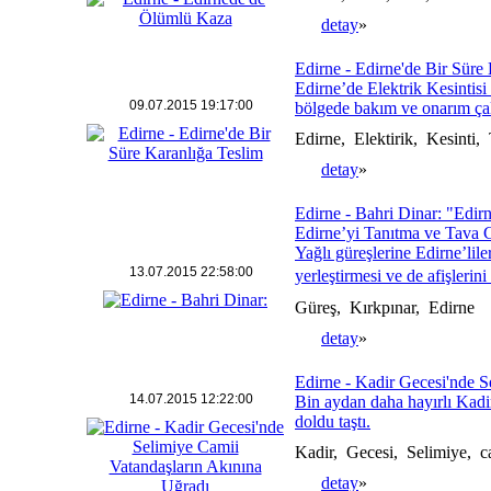
detay
»
Edirne - Edirne'de Bir Süre
Edirne’de Elektrik Kesinti
09.07.2015 19:17:00
bölgede bakım ve onarım çalı
Edirne, Elektirik, Kesint
detay
»
Edirne - Bahri Dinar: "Edirn
Edirne’yi Tanıtma ve Tava C
Yağlı güreşlerine Edirne’lil
13.07.2015 22:58:00
yerleştirmesi ve de afişlerin
Güreş, Kırkpınar, Edirne
detay
»
Edirne - Kadir Gecesi'nde S
14.07.2015 12:22:00
Bin aydan daha hayırlı Kadi
doldu taştı.
Kadir, Gecesi, Selimiye, c
detay
»