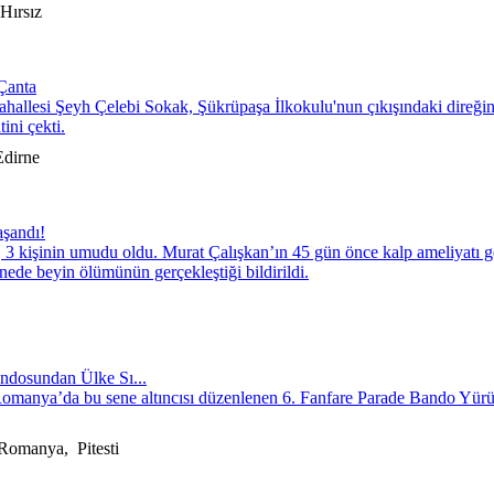
Hırsız
Çanta
hallesi Şeyh Çelebi Sokak, Şükrüpaşa İlkokulu'nun çıkışındaki direğin 
ini çekti.
dirne
aşandı!
 3 kişinin umudu oldu. Murat Çalışkan’ın 45 gün önce kalp ameliyatı geç
anede beyin ölümünün gerçekleştiği bildirildi.
andosundan Ülke Sı...
manya’da bu sene altıncısı düzenlenen 6. Fanfare Parade Bando Yürüy
Romanya, Pitesti