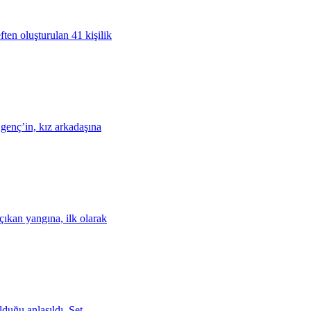
ten oluşturulan 41 kişilik
genç’in, kız arkadaşına
ıkan yangına, ilk olarak
lduğu anlaşıldı. Set