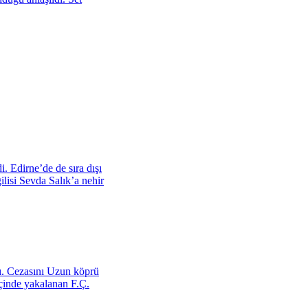
i. Edirne’de de sıra dışı
ilisi Sevda Salık’a nehir
ı. Cezasını Uzun köprü
çinde yakalanan F.Ç.