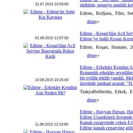
31.07.2015 10:59:00
ekibinin, senaryo sandığı kav
Edirne, BolŞans, Film, Se
detay
»
Edirne - Keşan'lılar Acil Se
01.08.2015 12:07:00
Edirne’ye bağlı Keşan ilçesi
Edirne, Keşan, Hastane, 
detay
»
Edirne - Erkekler Kendini 
Romantik erkekler sevgilileri
bir evlilik teklifi yapıldı.
10.08.2015 18:25:00
üzerinde pankart açarak ‘’H.
TrakyaRehberim, Erkek, Ed
detay
»
Edirne - Hayvan Hırsızı, Ha
Edirne Uzunköprü ilçesinde 
Kapalı cezaevinde çeken F.Ç
11.08.2015 12:10:00
Edirne kapalı cezaevine göt