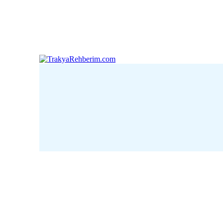
Çanakkale
Edirne
Kı