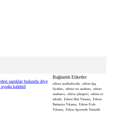
Bağlantılı Etiketler
 eden sapıklar bulundu diye
edirne ayakkabıcılık
,
edirne lpg
i ayağa kaldırd
fiyatları
,
edirne oto anahtarı
,
edirne
anahtarcı
,
edirne çilingirci
,
edirne ev
tekstili
,
Edirne Halı Yıkama
,
Edirne
Battaniye Yıkama
,
Edirne Evde
Yıkama
,
Edirne İşyerinde Temizlik