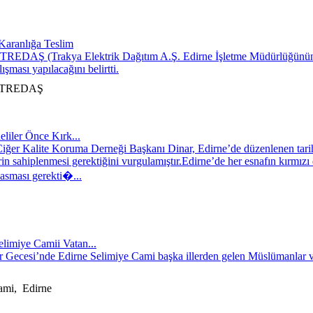
 Karanlığa Teslim
si TREDAŞ (Trakya Elektrik Dağıtım A.Ş. Edirne İşletme Müdürlüğünün 
şması yapılacağını belirtti.
i, TREDAŞ
eliler Önce Kırk...
iğer Kalite Koruma Derneği Başkanı Dinar, Edirne’de düzenlenen tarih
erin sahiplenmesi gerektiğini vurgulamıştır.Edirne’de her esnafın kırmızı
i asması gerekti�...
elimiye Camii Vatan...
r Gecesi’nde Edirne Selimiye Cami başka illerden gelen Müslümanlar ve 
ami, Edirne