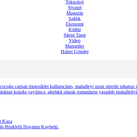
Teknoloji
Siyaset
Magazin
Sağlık
Ekonomi
Kültür
Siteni Tanıt
Video
Manşetler
Haber Gönder
ocuğa çarpan motosiklet kullanıcıları, mahalleyi uzun süredir rahatsız
laktan kulağa yayılınca, ağırlıklı olarak romanların yaşadığı mahalleliy
ü Kaza
ı Bisikletli Hayatını Kaybetti.