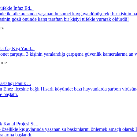
üfekle İnfaz Ed...
inde iki aile arasında yaşanan husumet kavgaya dönüşerek; bir kişinin h
lesinin gözü önünde karşı taraftan bir kişiyi tüfekle vurarak öldürdü!
az
a Üç Kişi Yaral...
et çarpıştı. 3 kişinin yaralandığı çarpışma güvenlik kameralarına an v
irne
stalığı Panik ...
nez ilçesine bağlı Hisarlı köyünde; bazı hayvanlarda şarbon virüsüne
 başlattı.
k Kanal Projesi St...
zellikle kış aylarında yaşanan su baskınlarını önlemek amaçlı olarak
malarına başlandı.