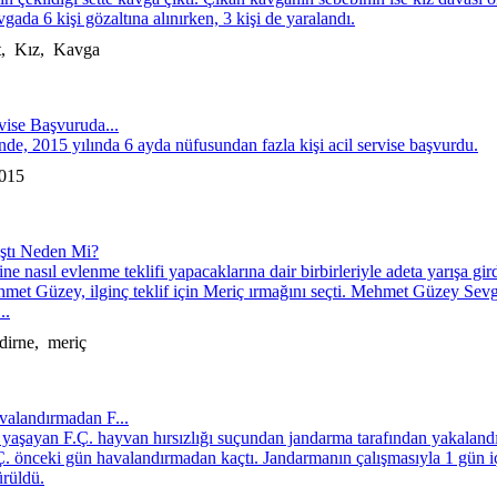
gada 6 kişi gözaltına alınırken, 3 kişi de yaralandı.
t, Kız, Kavga
rvise Başvuruda...
nde, 2015 yılında 6 ayda nüfusundan fazla kişi acil servise başvurdu.
2015
Aştı Neden Mi?
ne nasıl evlenme teklifi yapacaklarına dair birbirleriyle adeta yarışa gird
 Mehmet Güzey, ilginç teklif için Meriç ırmağını seçti. Mehmet Güzey Sevg
..
irne, meriç
valandırmadan F...
yaşayan F.Ç. hayvan hırsızlığı suçundan jandarma tarafından yakaland
. önceki gün havalandırmadan kaçtı. Jandarmanın çalışmasıyla 1 gün i
ürüldü.