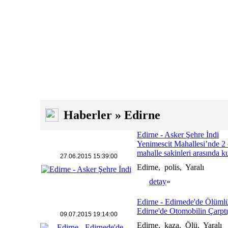
Haberler » Edirne
Edirne - Asker Şehre İndi
Yenimescit Mahallesi’nde 2 ç
mahalle sakinleri arasında ku
27.06.2015 15:39:00
Edirne, polis, Yaralı
detay
»
Edirne - Edirnede'de Ölüml
Edirne'de Otomobilin Çarptığ
09.07.2015 19:14:00
Edirne, kaza, Ölü, Yaralı