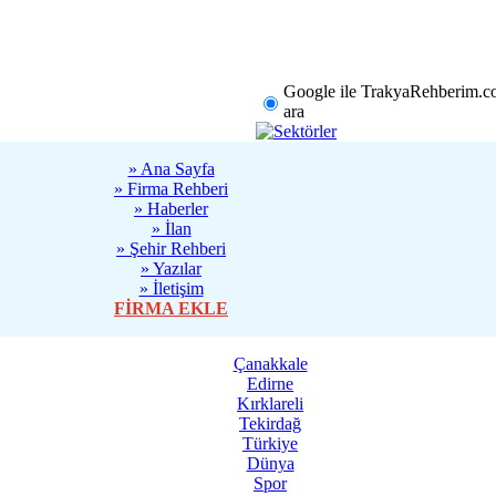
rklareli
Tekirdağ
Diğer
Google ile TrakyaRehberim.c
ara
» Ana Sayfa
» Firma Rehberi
» Haberler
» İlan
» Şehir Rehberi
» Yazılar
» İletişim
FİRMA EKLE
Çanakkale
Edirne
Kırklareli
Tekirdağ
Türkiye
Dünya
Spor