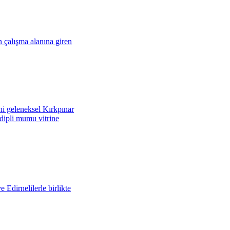
çalışma alanına giren
i geleneksel Kırkpınar
 dipli mumu vitrine
Edirnelilerle birlikte