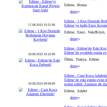
Edirne, Bosna
detay
»
Edirne - 1 Kişi Denizde Boğ
17.08.2015 15:21:00
Edirne’ye bağlı Enez ilçesin
Edirne, Enez, VakıfKöyü,
detay
»
Edirne - Edirne'de Eski Koc
Edirne’de ayrıldığı eşinin evi
18.08.2015 10:15:00
Ölüm, Trakya, Edirne
detay
»
Edirne - Cani Koca Adaletin
Edirne’de eski eşinin evini 
19.08.2015 09:59:00
teslim edildi. Zanlının ilk 
Edirne, Adalet
detay
»