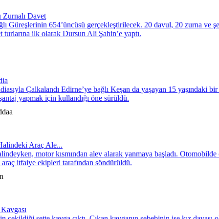
u Zurnalı Davet
lı Güreşlerinin 654’üncüsü gerçekleştirilecek. 20 davul, 20 zurna ve şef
 turlarına ilk olarak Dursun Ali Şahin’e yaptı.
dia
diasıyla Çalkalandı Edirne’ye bağlı Keşan da yaşayan 15 yaşındaki bir 
 şantaj yapmak için kullandığı öne sürüldü.
ddaa
Halindeki Araç Ale...
halindeyken, motor kısmından alev alarak yanmaya başladı. Otomobilde ç
raç itfaiye ekipleri tarafından söndürüldü.
ın
z Kavgası
in çekildiği sette kavga çıktı. Çıkan kavganın sebebinin ise kız davası o