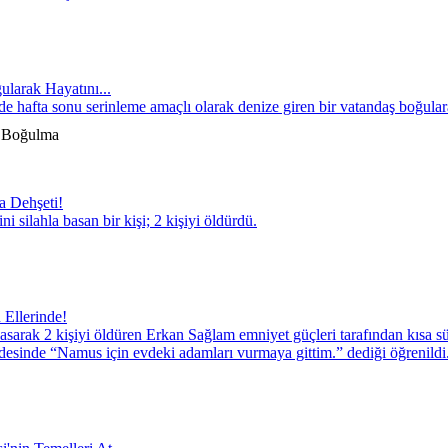
ularak Hayatını...
de hafta sonu serinleme amaçlı olarak denize giren bir vatandaş boğular
 Boğulma
a Dehşeti!
ni silahla basan bir kişi; 2 kişiyi öldürdü.
 Ellerinde!
basarak 2 kişiyi öldüren Erkan Sağlam emniyet güçleri tarafından kısa s
ifadesinde “Namus için evdeki adamları vurmaya gittim.” dediği öğrenildi