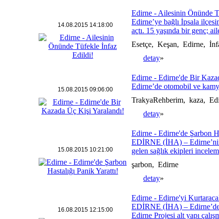
Edirne - Ailesinin Önünde T
Edirne’ye bağlı İpsala ilçes
14.08.2015 14:18:00
açtı. 15 yaşında bir genç; ai
Esetçe, Keşan, Edirne, İnf
detay
»
Edirne - Edirne'de Bir Kazad
Edirne’de otomobil ve kamyon
15.08.2015 09:06:00
TrakyaRehberim, kaza, Ed
detay
»
Edirne - Edirne'de Şarbon Ha
EDİRNE (İHA) – Edirne’nin E
15.08.2015 10:21:00
gelen sağlık ekipleri inceleme
şarbon, Edirne
detay
»
Edirne - Edirne'yi Kurtaraca
EDİRNE (İHA) – Edirne’de ö
16.08.2015 12:15:00
Edirne Projesi alt yapı çalış