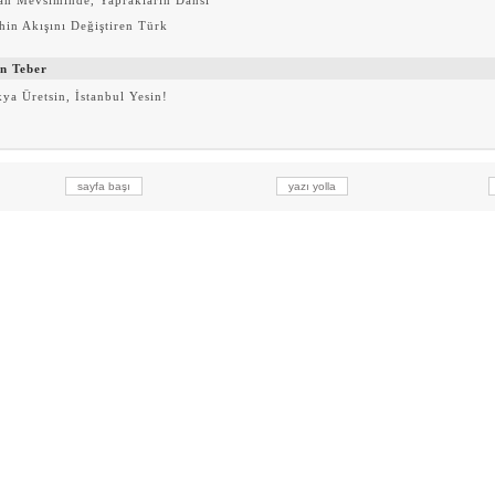
an Mevsiminde, Yaprakların Dansı
hin Akışını Değiştiren Türk
n Teber
ya Üretsin, İstanbul Yesin!
sayfa başı
yazı yolla