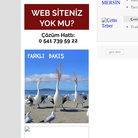
Haz
Tari
Çeti
Trak
geri dön