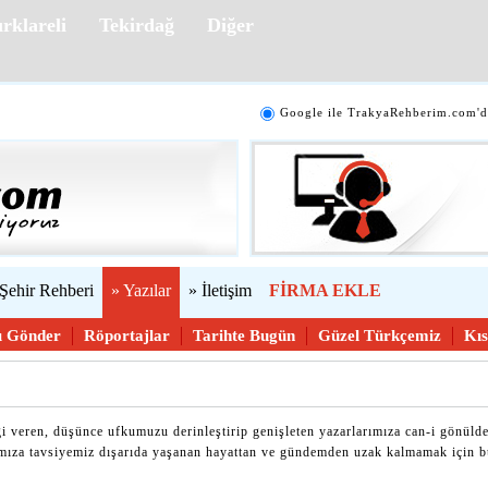
rklareli
Tekirdağ
Diğer
Google ile TrakyaRehberim.com'd
 Şehir Rehberi
» Yazılar
» İletişim
FİRMA EKLE
ı Gönder
Röportajlar
Tarihte Bugün
Güzel Türkçemiz
Kıs
lgi veren, düşünce ufkumuzu derinleştirip genişleten yazarlarımıza can-i gönüld
ımıza tavsiyemiz dışarıda yaşanan hayattan ve gündemden uzak kalmamak için bu