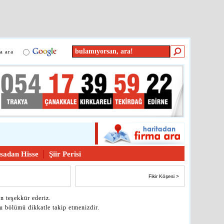
a ara
sadan Hisse
Şiir Perisi
Fikir Köşesi
>
en teşekkür ederiz.
 bölümü dikkatle takip etmenizdir.