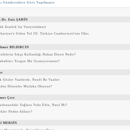
ı Gönderenlere Göre Yapılmıştır
f.Dr. Enis ŞAHİN
ük Atatürk’ün Vasiyetnâmesi
uriyet'e Giden Yol III: Türkiye Cumhuriyeti'nin İlânı
hmet BILDIRCIN
nlülerin Sıkça Kullandığı Dukan Diyeti Nedir?
abahları Yorgun Mu Uyanıyorsunuz?
ar
k Gözler Vaatlerde, Neydi Bu Vaatler
ilden Dönenler Mutlaka Okuyun?
met Çete
udunuzdaki Yağlara Veda Edin, Nasıl Mı?
kler Neden Aldatır?
el MERSİN