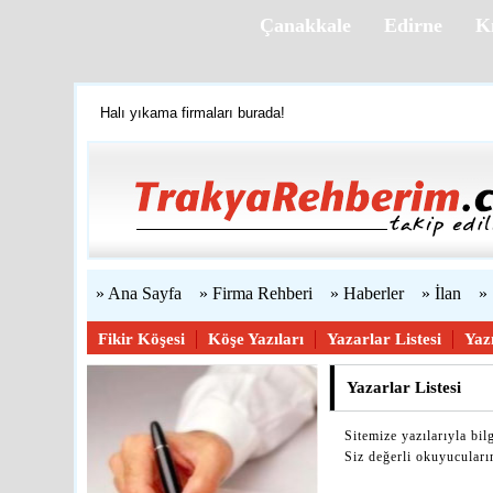
Çanakkale
Edirne
Kı
Halı yıkama firmaları burada!
Firmanızı ücretsiz ekleyin »
Trakya'yı tanıyalım
Web sitenizi yapıyoruz...
» Ana Sayfa
» Firma Rehberi
» Haberler
» İlan
»
Fikir Köşesi
Köşe Yazıları
Yazarlar Listesi
Yaz
Yazarlar Listesi
Sitemize yazılarıyla bi
Siz değerli okuyucular