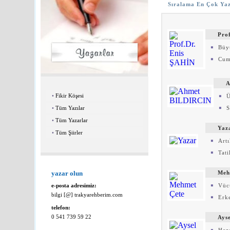
Sıralama En Çok Yaz
Pro
Büy
Cumh
A
•
Fikir Köşesi
Ü
•
Tüm Yazılar
S
•
Tüm Yazarlar
Yaz
•
Tüm Şiirler
Artı
Tat
yazar olun
Meh
e-posta adresimiz:
Vüc
bilgi [@] trakyarehberim.com
Erke
telefon:
0 541 739 59 22
Ays