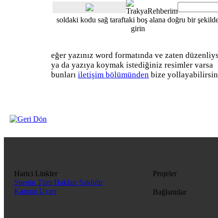
soldaki kodu sağ taraftaki boş alana doğru bir şekild
girin
eğer yazınız
word formatında
ve zaten düzenliy
ya da yazıya koymak istediğiniz resimler varsa
bunları
iletişim bölümünden
bize yollayabilirsin
Harici Linkler
Projeler
Sitenin Tüm Hakları Saklıdır
Kanuni Uyarı
Bağlantılar