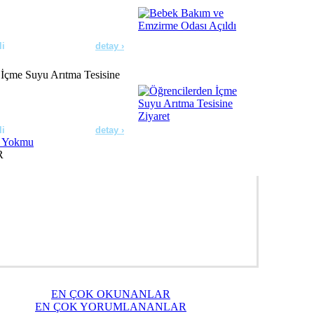
li
detay ›
 İçme Suyu Arıtma Tesisine
li
detay ›
R
erde Dezenfeksiyon
ldı
li
detay ›
ıçdaroğlu’nu Ziyaret Etti
EN ÇOK OKUNANLAR
li
detay ›
EN ÇOK YORUMLANANLAR