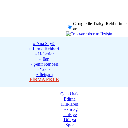
rklareli
Tekirdağ
Diğer
Google ile TrakyaRehberim.c
ara
» Ana Sayfa
» Firma Rehberi
» Haberler
» İlan
» Şehir Rehberi
» Yazılar
» İletişim
FİRMA EKLE
Sanatseverler
Çanakkale
Edirne
13:13 - Türkiye
Kırklareli
Tekirdağ
Türkiye
Başarılı Mimar
Dünya
İnsanların Alış
Spor
Değiştiriyor 