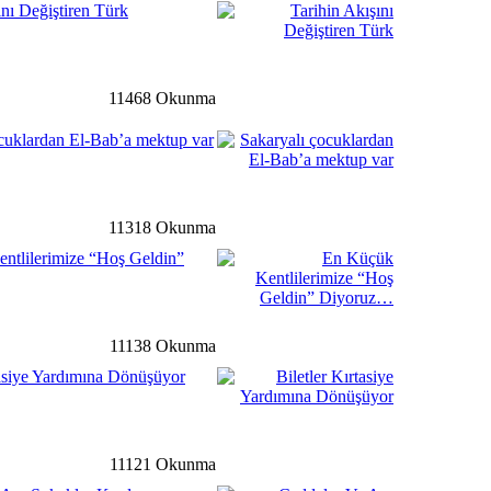
ını Değiştiren Türk
detay ›
11468 Okunma
t Süleymanpaşa mahalle
cuklardan El-Bab’a mektup var
ir araya geldi
ğ
detay ›
11318 Okunma
nen Cesur Yüreklerle Millet
ntlilerimize “Hoş Geldin”
rograma Katıldı…
li
detay ›
11138 Okunma
tasiye Yardımına Dönüşüyor
 Yeni Devlet Hastanesinde
e Bulundu…
11121 Okunma
li
detay ›