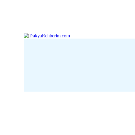
Çanakkale
Edirne
Kı