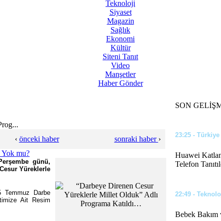
Teknoloji
Siyaset
12:02 - Türkiye
Magazin
Sağlık
Eğer Bu İddia
Ekonomi
Kültür
Siteni Tanıt
Video
Manşetler
23:44 - Siyaset
Haber Gönder
Benzin ve Mot
SON GELİŞ
rog...
23:25 - Türkiye
‹
önceki haber
sonraki haber
›
Huawei Katlana
 Perşembe günü,
Telefon Tanıtıl
Cesur Yüreklerle
15 Temmuz Darbe
22:49 - Teknolo
timize Ait Resim
Bebek Bakım v