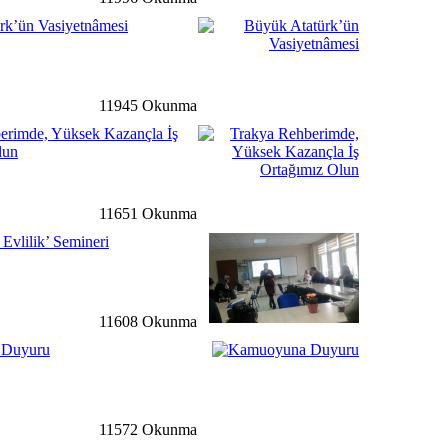
rk’ün Vasiyetnâmesi
ale
detay ›
Buluşma Toplantısı
Düzenlendi
11945 Okunma
erimde, Yüksek Kazançla İş
lun
ğ
detay ›
 Gazından Elektrik Enerjisi
11651 Okunma
 Evlilik’ Semineri
li
detay ›
11608 Okunma
 Hem Söyleşi Hem De
İle Atatürk Kültür
 Duyuru
ale
detay ›
11572 Okunma
yesi'nden Kumanya Desteği