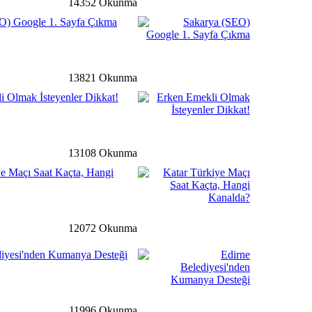
14352 Okunma
detay ›
O) Google 1. Sayfa Çıkma
vlilik’ Semineri
13821 Okunma
detay ›
i Olmak İsteyenler Dikkat!
’dan Engelli Bireylerin
jde
13108 Okunma
ye Maçı Saat Kaçta, Hangi
detay ›
 Müdüründen Başkan
aret
12072 Okunma
diyesi'nden Kumanya Desteği
ğ
detay ›
lilerimize “Hoş Geldin”
11996 Okunma