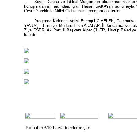
Saygı Duruşu ve İstiklal Marşımızın okunmasının akabin
konuşmalarının ardından, Şair Hasan SAKA’nın sunumuyla 
Cesur Yüreklerle Millet Olduk” isimli program gösterildi.
Programa Kırklareli Valisi Esengül CİVELEK, Cumhuriyet
YAVUZ, İl Emniyet Müdürü Erkin ADALAR, İl Jandarma Komutanı
Ziya ESER, Ak Parti İl Başkanı Alper ÇİLER, Üsküp Belediye
katıldı.
rk’ün Vasiyetnâmesi
Ünlülerin Sı
ün VasiyetnâmesiTürkiye Cumhuriyeti’nin
Tüm dünyada pop
Mustafa Kemal Atatürk’ün, genç subaylık
Dukan diyeti ta
tına ...
temelinde düşük 
Ahmet BILDIRCIN
Bu haber
6193
defa incelenmiştir.