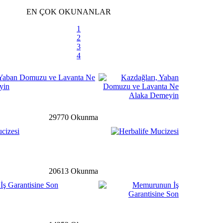
siye Yardımına Dönüşüyor
EN ÇOK OKUNANLAR
1
2
3
li
detay ›
4
m velilere karne uyarısı
 Yaban Domuzu ve Lavanta Ne
yin
m
detay ›
29770 Okunma
uklardan El-Bab’a mektup
cizesi
detay ›
20613 Okunma
ş Garantisine Son
uyuru