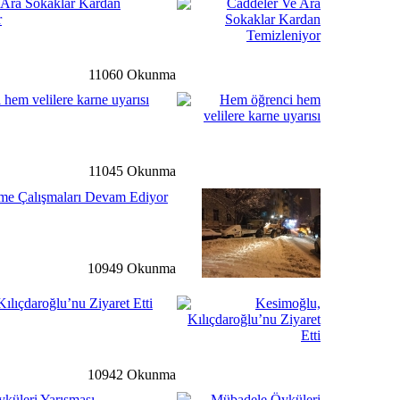
 Ara Sokaklar Kardan
r
rı Bu Hafta Pazartesi
Açılacak
11060 Okunma
detay ›
hem velilere karne uyarısı
 Çalışmaları Devam Ediyor
11045 Okunma
me Çalışmaları Devam Ediyor
li
detay ›
dimiz Astsubay Üstçavuş
I, Dualarla Uğurlandı.
10949 Okunma
ılıçdaroğlu’nu Ziyaret Etti
ale
detay ›
n Kurulu 2017 Yılı İlk
ldı
10942 Okunma
küleri Yarışması