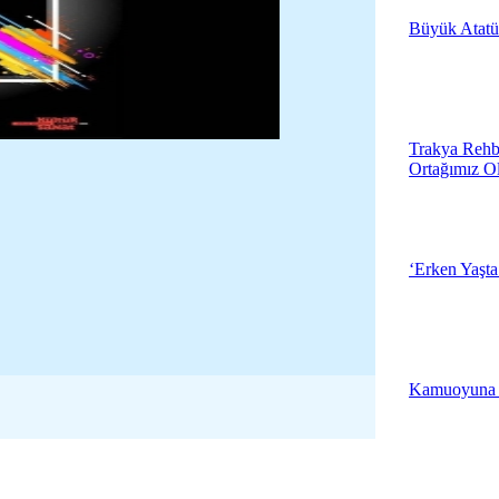
Büyük Atatü
19:05 - Çanakk
3.Muhtarlarla 
Çerkezköy'de 
Trakya Rehb
Ortağımız O
18:57 - Tekirda
Kırklareli Çöp
Üretecek
‘Erken Yaşta
18:46 - Kırklare
İlker Başbuğ,
Tiyatro Oyunu 
Kamuoyuna
Merkezi'nde
19:04 - Çanakk
Edirne Beledi