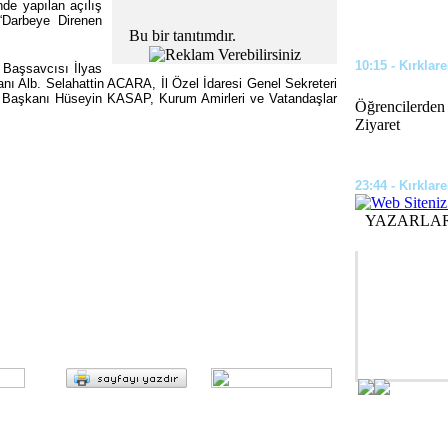
de yapılan açılış
“Darbeye Direnen
Bu bir tanıtımdır.
10:15 - Kırklare
 Başsavcısı İlyas
 Alb. Selahattin ACARA, İl Özel İdaresi Genel Sekreteri
 Başkanı Hüseyin KASAP, Kurum Amirleri ve Vatandaşlar
Öğrencilerden
Ziyaret
23:44 - Kırklare
YAZARLA
Okul ve Camil
Çalışması Yapı
kça Kullandığı Dukan Diyeti Nedir?
üler olan, ünlülerin sıklıkla başvurduğu
09:35 - Kırklare
htını korumaya devam ediyor. Dukan diyeti,
karb...
Kesimoğlu, Kıl
07:46 - Kırklare