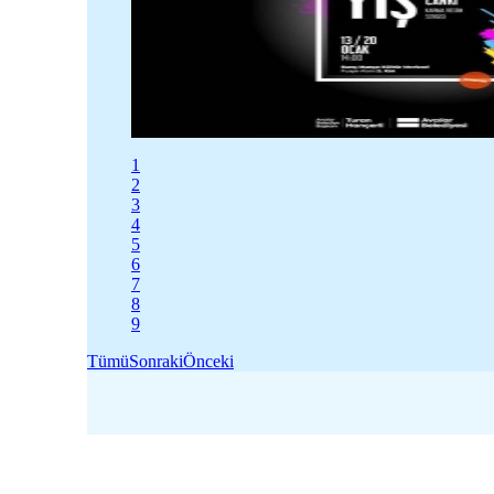
1
2
3
4
5
6
7
8
9
Tümü
Sonraki
Önceki