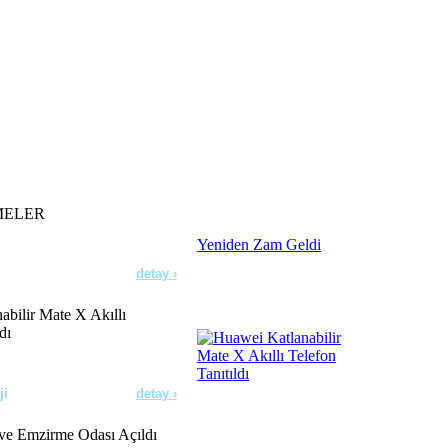
detay ›
lar Doğruysa!
detay ›
orine Yeniden Zam Geldi
MELER
detay ›
bilir Mate X Akıllı
dı
ji
detay ›
e Emzirme Odası Açıldı