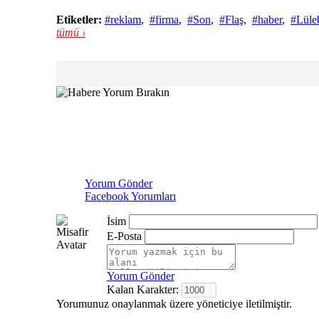
Etiketler:
#reklam
,
#firma
,
#Son
,
#Flaş
,
#haber
,
#Lüle
tümü ›
Yorum Gönder
Facebook Yorumları
İsim
E-Posta
Yorum Gönder
Kalan Karakter:
Yorumunuz onaylanmak üzere yöneticiye iletilmiştir.