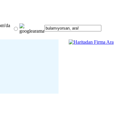
om'da
 13 Ocak Buluşuyor
detay ›
 Şahin Avşar; Krizlerin
veriş Alışkanlıklarını
Mu?