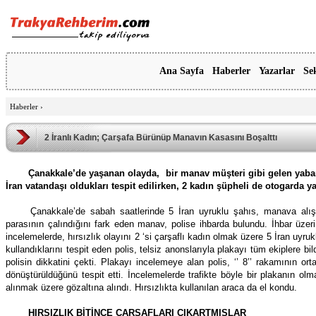
Ana Sayfa
Haberler
Yazarlar
Se
Haberler
›
2 İranlı Kadın; Çarşafa Bürünüp Manavın Kasasını Boşalttı
Çanakkale’de yaşanan olayda, bir manav müşteri gibi gelen yaban
İran vatandaşı oldukları tespit edilirken, 2 kadın şüpheli de otogarda y
Çanakkale’de sabah saatlerinde 5 İran uyruklu şahıs, manava alış
parasının çalındığını fark eden manav, polise ihbarda bulundu. İhbar üzer
incelemelerde, hırsızlık olayını 2 ‘si çarşaflı kadın olmak üzere 5 İran uyrukl
kullandıklarını tespit eden polis, telsiz anonslarıyla plakayı tüm ekiplere bil
polisin dikkatini çekti. Plakayı incelemeye alan polis, ‘’ 8’’ rakamının orta k
dönüştürüldüğünü tespit etti. İncelemelerde trafikte böyle bir plakanın olmad
alınmak üzere gözaltına alındı. Hırsızlıkta kullanılan araca da el kondu.
HIRSIZLIK BİTİNCE ÇARŞAFLARI ÇIKARTMIŞLAR