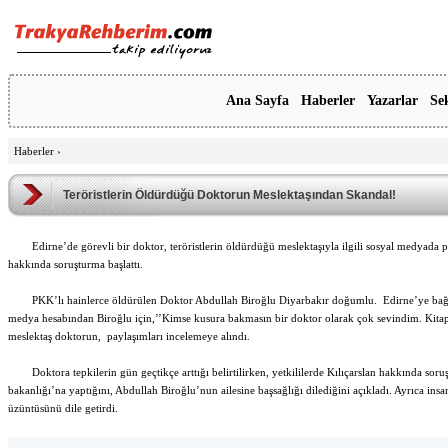
Ana Sayfa
Haberler
Yazarlar
Se
Haberler
›
Teröristlerin Öldürdüğü Doktorun Meslektaşından Skandal!
Edirne’de görevli bir doktor, teröristlerin öldürdüğü meslektaşıyla ilgili sosyal medyada 
hakkında soruşturma başlattı.
PKK’lı hainlerce öldürülen Doktor Abdullah Biroğlu Diyarbakır doğumlu. Edirne’ye bağlı 
medya hesabından Biroğlu için,’’Kimse kusura bakmasın bir doktor olarak çok sevindim. Kitap
meslektaş doktorun, paylaşımları incelemeye alındı.
Doktora tepkilerin gün geçtikçe arttığı belirtilirken, yetkililerde Kılıçarslan hakkında soru
bakanlığı’na yaptığını, Abdullah Biroğlu’nun ailesine başsağlığı dilediğini açıkladı. Ayrıca i
üzüntüsünü dile getirdi.