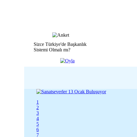
Sizce Türkiye'de Başkanlık
Sistemi Olmalı mı?
1
2
3
4
5
6
7