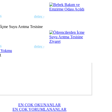
li
detay ›
 İçme Suyu Arıtma Tesisine
li
detay ›
R
erde Dezenfeksiyon
ldı
li
detay ›
ıçdaroğlu’nu Ziyaret Etti
EN ÇOK OKUNANLAR
li
detay ›
EN ÇOK YORUMLANANLAR