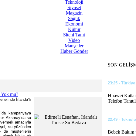
Teknoloji
Siyaset
12:02 - Türkiye
Magazin
Sağlık
Eğer Bu İddia
Ekonomi
Kültür
Siteni Tanıt
Video
Manşetler
23:44 - Siyaset
Haber Gönder
Benzin ve Mot
SON GELİŞ
23:25 - Türkiye
Huawei Katlana
nelinde İrlanda’lı
Telefon Tanıtıl
ol’da kampanyaya
ıyor. Aksaray’da su
22:49 - Teknolo
k vermek amacıyla
Başol, su yüzünden
e de müşterilerin
Bebek Bakım v
i olarak böyle bir