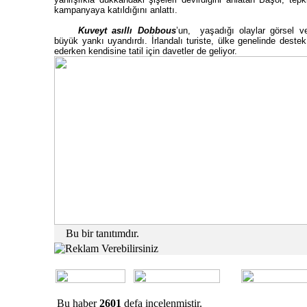
kampanyaya katıldığını anlattı.
Kuveyt asıllı Dobbous
’un, yaşadığı olaylar görsel v
büyük yankı uyandırdı. İrlandalı turiste, ülke genelinde des
ederken kendisine tatil için davetler de geliyor.
rk’ün Vasiyetnâmesi
Ünlülerin Sı
ün VasiyetnâmesiTürkiye Cumhuriyeti’nin
Tüm dünyada pop
Mustafa Kemal Atatürk’ün, genç subaylık
Dukan diyeti ta
Bu bir tanıtımdır.
tına ...
temelinde düşük 
Ahmet BILDIRCIN
Bu haber
2601
defa incelenmiştir.