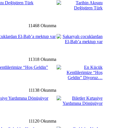
ını Değiştiren Türk
detay ›
11468 Okunma
t Süleymanpaşa mahalle
cuklardan El-Bab’a mektup var
ir araya geldi
ğ
detay ›
11318 Okunma
nen Cesur Yüreklerle Millet
ntlilerimize “Hoş Geldin”
rograma Katıldı…
li
detay ›
11138 Okunma
tasiye Yardımına Dönüşüyor
 Yeni Devlet Hastanesinde
e Bulundu…
11120 Okunma
li
detay ›