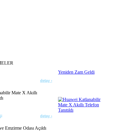
detay ›
lar Doğruysa!
detay ›
orine Yeniden Zam Geldi
MELER
detay ›
bilir Mate X Akıllı
dı
ji
detay ›
e Emzirme Odası Açıldı