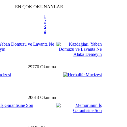
siye Yardımına Dönüşüyor
EN ÇOK OKUNANLAR
1
2
3
li
detay ›
4
m velilere karne uyarısı
 Yaban Domuzu ve Lavanta Ne
yin
m
detay ›
29770 Okunma
uklardan El-Bab’a mektup
cizesi
detay ›
20613 Okunma
ş Garantisine Son
uyuru