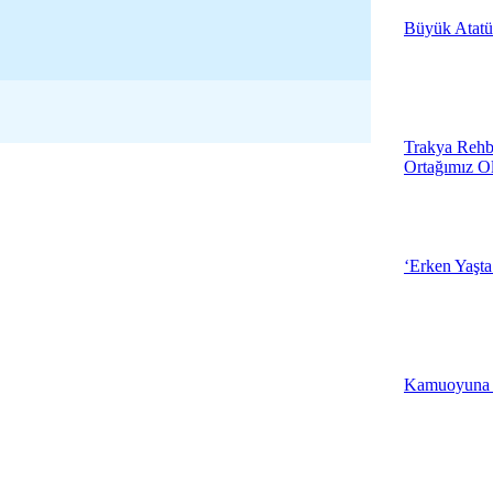
Büyük Atatü
19:05 - Çanakk
3.Muhtarlarla 
Çerkezköy'de 
Trakya Rehb
Ortağımız O
18:57 - Tekirda
Kırklareli Çöp
Üretecek
‘Erken Yaşta
18:46 - Kırklare
İlker Başbuğ,
Tiyatro Oyunu 
Kamuoyuna
Merkezi'nde
19:04 - Çanakk
Edirne Beledi