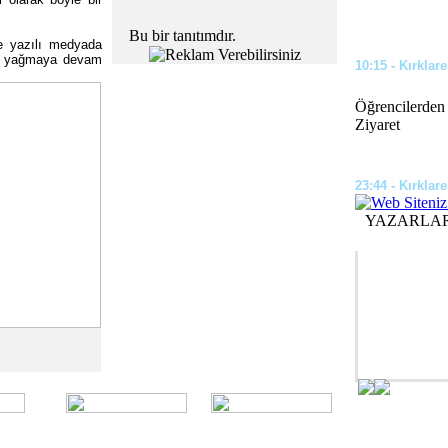
Bu bir tanıtımdır.
e yazılı medyada
tek yağmaya devam
10:15 - Kırklare
Öğrencilerden
Ziyaret
23:44 - Kırklare
YAZARLA
Okul ve Camil
Çalışması Yapı
kça Kullandığı Dukan Diyeti Nedir?
üler olan, ünlülerin sıklıkla başvurduğu
09:35 - Kırklare
htını korumaya devam ediyor. Dukan diyeti,
karb...
Kesimoğlu, Kıl
07:46 - Kırklare