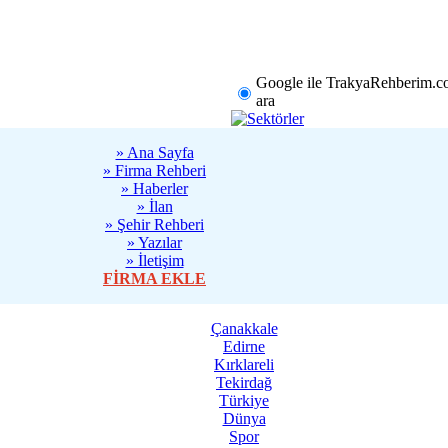
rklareli
Tekirdağ
Diğer
Google ile TrakyaRehberim.c
ara
» Ana Sayfa
» Firma Rehberi
» Haberler
» İlan
» Şehir Rehberi
» Yazılar
» İletişim
FİRMA EKLE
Sanatseverler
Çanakkale
Edirne
13:13 - Türkiye
Kırklareli
Tekirdağ
Türkiye
Başarılı Mimar
Dünya
İnsanların Alış
Spor
Değiştiriyor 