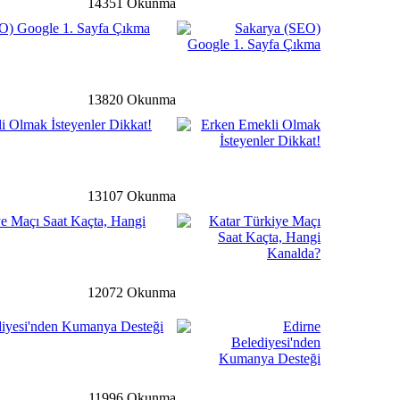
14351 Okunma
detay ›
O) Google 1. Sayfa Çıkma
vlilik’ Semineri
13820 Okunma
detay ›
i Olmak İsteyenler Dikkat!
’dan Engelli Bireylerin
jde
13107 Okunma
ye Maçı Saat Kaçta, Hangi
detay ›
 Müdüründen Başkan
aret
12072 Okunma
diyesi'nden Kumanya Desteği
ğ
detay ›
lilerimize “Hoş Geldin”
11996 Okunma