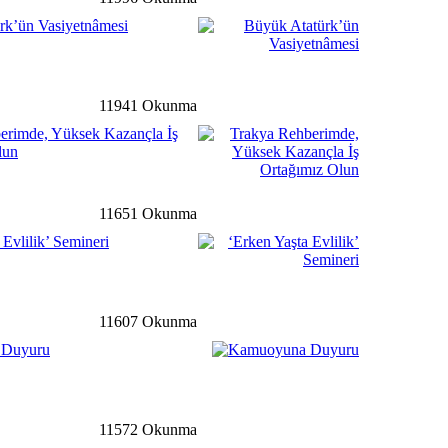
rk’ün Vasiyetnâmesi
ale
detay ›
Buluşma Toplantısı
Düzenlendi
11941 Okunma
erimde, Yüksek Kazançla İş
lun
ğ
detay ›
 Gazından Elektrik Enerjisi
11651 Okunma
 Evlilik’ Semineri
li
detay ›
11607 Okunma
 Hem Söyleşi Hem De
İle Atatürk Kültür
 Duyuru
ale
detay ›
11572 Okunma
yesi'nden Kumanya Desteği