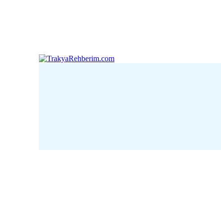
Çanakkale
Edirne
Kı