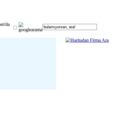
om'da
 13 Ocak Buluşuyor
detay ›
 Şahin Avşar; Krizlerin
veriş Alışkanlıklarını
Mu?