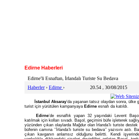
Edirne Haberleri
Edirne'li Esnaftan, İrlandalı Turiste Su Bedava
Haberler
›
Edirne
›
20.54 , 30/08/2015
İstanbul Aksaray
’da yaşanan tatsız olaydan sonra, ülke ge
turist için yürütülen kampanyaya
Edirne
esnafı da katıldı.
Edirne
’de esnaflık yapan 32 yaşındaki Levent Baş
katılmak için kolları sıvadı. Başol, geçimini büfe işleterek sağl
yüzünden çıkan olaylarda Mağdur olan İrlanda’lı turiste deste
büfenin camına ‘’İrlanda’lı turiste su bedava’’ yazısını astı. 
çıkan kavganın anlamsız olduğunu belirtti. Kendi işyerind
yanlışlıkla dükkandaki şişeleri devirdiğini anlatan Başol, tepk