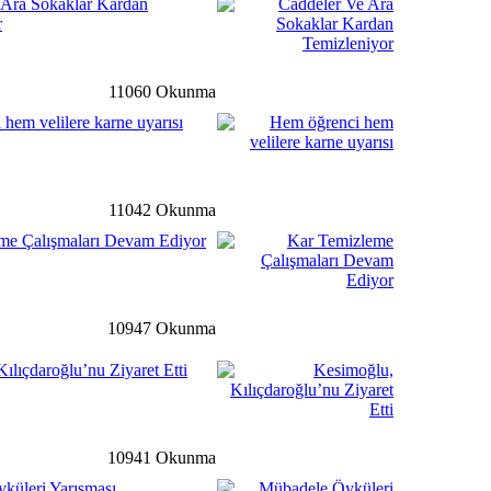
 Ara Sokaklar Kardan
r
rı Bu Hafta Pazartesi
Açılacak
11060 Okunma
detay ›
hem velilere karne uyarısı
 Çalışmaları Devam Ediyor
11042 Okunma
me Çalışmaları Devam Ediyor
li
detay ›
dimiz Astsubay Üstçavuş
I, Dualarla Uğurlandı.
10947 Okunma
ılıçdaroğlu’nu Ziyaret Etti
ale
detay ›
n Kurulu 2017 Yılı İlk
ldı
10941 Okunma
küleri Yarışması