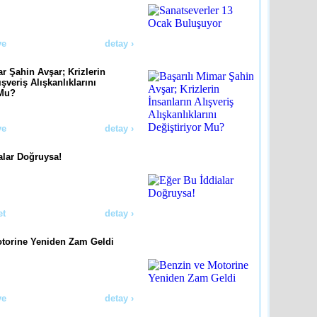
ye
detay ›
r Şahin Avşar; Krizlerin
ışveriş Alışkanlıklarını
 Mu?
ye
detay ›
alar Doğruysa!
et
detay ›
torine Yeniden Zam Geldi
ye
detay ›