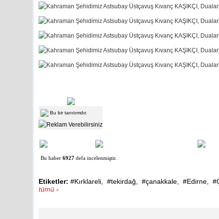
Bu bir tanıtımdır.
Bu haber
6927
defa incelenmiştir.
Etiketler:
#Kırklareli
,
#tekirdağ
,
#çanakkale
,
#Edirne
,
#
tümü ›