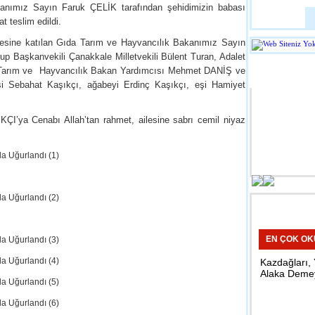
kanımız Sayın Faruk ÇELİK tarafından şehidimizin babası
Huawei Katlan
Tanıtıldı
 teslim edildi.
sine katılan Gıda Tarım ve Hayvancılık Bakanımız Sayın
p Başkanvekili Çanakkale Milletvekili Bülent Turan, Adalet
22:49 - Tekno
YAZARLA
da Tarım ve Hayvancılık Bakan Yardımcısı Mehmet DANİŞ ve
si Sebahat Kaşıkçı, ağabeyi Erdinç Kaşıkçı, eşi Hamiyet
Bebek Bakım
Ünlülerin Sıkça Kullandığı
’ya Cenabı Allah’tan rahmet, ailesine sabrı cemil niyaz
Dukan Diyeti Nedir?
ıklıkla başvurduğu Dukan diyeti tahtını korumaya devam ediyor.
10:15 - Kırkla
Öğrencilerde
Ziyaret
23:44 - Kırkla
EN ÇOK O
Kazdağları,
Okul ve Cami
Çalışması Ya
Alaka Deme