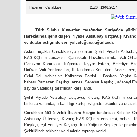
Haberler
›
Çanakkale
›
11.26 , 13/01/2017
Türk Silahlı Kuvvetleri tarafından Suriye’de yürüt
Harekâtında şehit düşen Piyade Astsubay Üstçavuş Kıvanç 
ve dualar eşliğinde son yolculuğuna uğurlandı.
Askeri uçakla Çanakkale’ye getirilen Şehit Piyade Astsub
KAŞIKÇI’nın cenazesi Çanakkale Havalimanı’nda; Vali Orh
Garnizon Komutanı Tuğamiral Tayyar Ertem, Belediye Baş
Ünüvar, Vali Yardımcıları, İl Jandarma Komutanı Necmi İnce
Celal Sel, Adalet ve Kalkınma Partisi İl Başkanı Yeşim Ka
babası Ramazan Kaşıkçı, annesi Sebahat Kaşıkçı, ağabeyi Er
sayıda vatandaş tarafından karşılandı.
Şehit Piyade Astsubay Üstçavuş Kıvanç KAŞIKÇI’nın cenaze
binlerce vatandaşın katıldığı kortej eşliğinde tekbirler ve dualar
Çanakkale Müftü Vekili İbrahim Sezgin tarafından Şehitler C
Astsubay Üstçavuş Kıvanç KAŞIKÇI’nın cenazesi, babası Ra
Kaşıkçı, eşi Hamiyet Kaşıkçı, kızı Yağmur Kaşıkçı ile protokol 
Şehitliğinde tekbirler ve dualarla toprağa verildi.