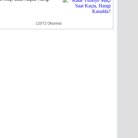
ye
detay ›
12072 Okunma
Duyuru
e
detay ›
Evlilik’ Semineri
e
detay ›
n’dan Engelli Bireylerin
üjde
e
detay ›
e Müdüründen Başkan