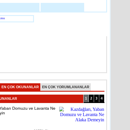
abilir Mate X Akıllı Telefon
loji
detay ›
R
 ve Emzirme Odası Açıldı
reli
detay ›
n İçme Suyu Arıtma Tesisine
EN ÇOK OKUNANLAR
EN ÇOK YORUMLANANLAR
reli
detay ›
1
2
3
4
KUNANLAR
 Yaban Domuzu ve Lavanta Ne
lerde Dezenfeksiyon
pıldı
yin