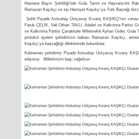
Hastane Bayırı Şehitliği’nde Gıda Tarım ve Hayvancılık Ba
Ramazan Kaşıkçı ve eşi Hamiyet Kaşıkçı’ya Türk Bayrağı bizzat
Şehit Piyade Astsubay Üstçavuş Kıvanç KAŞIKÇI’nın cenaze
Faruk ÇELİK, Vali Orhan TAVLI, Adalet ve Kalkınma Partisi Gru
ve Kalkınma Partisi Çanakkale Milletvekili Ayhan Gider, Gı
protokol üyeleri şehidimizin babası Ramazan Kaşıkçı, anne
Kaşıkçı’ya başsağlığı dileklerinde bulundular.
Büyük Atatürk’ün Vasiyetnâmesi
Kahraman şehidimiz Piyade Astsubay Üstçavuş Kıvanç KAŞIKÇI
Büyük Atatürk’ün VasiyetnâmesiTürkiye Cumhuriyeti’nin kurucusu Gazi
ediyoruz. Milletimizin başı sağolsun
ık yıllarından vefatına ...
Tüm dünyada popüler olan, ünlülerin s
Dukan diyeti, temelinde düşük karb...
Ahmet BILDIRCIN