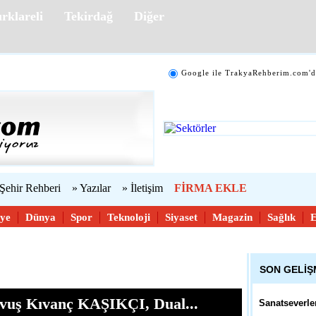
rklareli
Tekirdağ
Diğer
10:51 - Edirn
54. Uluslarar
Yarışması İç
Google ile TrakyaRehberim.com'd
10:38 - Çana
Mübadele Öyk
 Şehir Rehberi
» Yazılar
» İletişim
FİRMA EKLE
10:29 - Tekir
iye
Dünya
Spor
Teknoloji
Siyaset
Magazin
Sağlık
Belediyeden V
Hareket
SON GELİ
11:57 - Kırkla
vuş Kıvanç KAŞIKÇI, Dual...
Sanatseverle