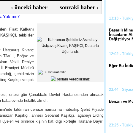
‹
önceki haber
sonraki haber
›
13:13 - Türki
ülen Fırat Kalkanı
Başarılı Mima
İnsanların Al
KAŞIKÇI, tekbirler
Değiştiriyor
ay Üstçavuş Kıvanç
12:02 - Türki
an TAVLI, Boğaz ve
kan Vekili Rebiye
Eğer Bu İddi
, İl Emniyet Müdürü
Bu bir tanıtımdır.
radağ, şehidimizin
dinç Kaşıkçı ve çok
23:44 - Siyas
si, ertesi gün Çanakkale Devlet Hastanesinden alınarak
la baba evinde helallik alındı.
Benzin ve Mo
amii’nde kıldırılan cenaze namazına müteakip Şehit Piyade
mazan Kaşıkçı, annesi Sebahat Kaşıkçı, ağabeyi Erdinç
üyeleri ve binlerce kişinin katıldığı kortejle Hastane Bayırı
23:25 - Türki