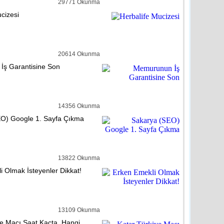
29771 Okunma
reli
detay ›
cizesi
lıçdaroğlu’nu Ziyaret Etti
20614 Okunma
reli
detay ›
ş Garantisine Son
tasiye Yardımına Dönüşüyor
14356 Okunma
O) Google 1. Sayfa Çıkma
reli
detay ›
hem velilere karne uyarısı
13822 Okunma
i Olmak İsteyenler Dikkat!
dem
detay ›
cuklardan El-Bab’a mektup var
13109 Okunma
ye Maçı Saat Kaçta, Hangi