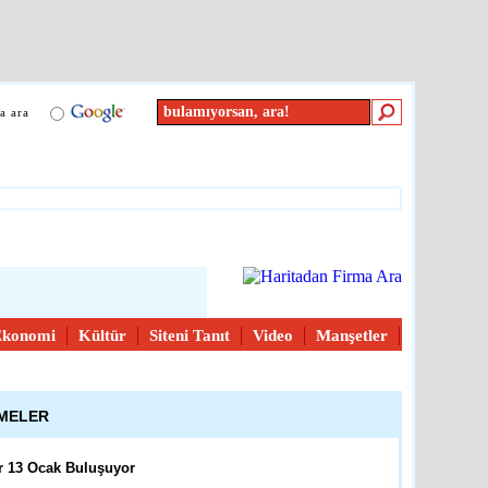
e
detay ›
ası Troia Festivali Afiş
in Başvurular Başladı
a ara
kkale
detay ›
üleri Yarışması
dağ
detay ›
Ekonomi
Kültür
Siteni Tanıt
Video
Manşetler
atandaşların İçini Isıtan
ŞMELER
reli
detay ›
r 13 Ocak Buluşuyor