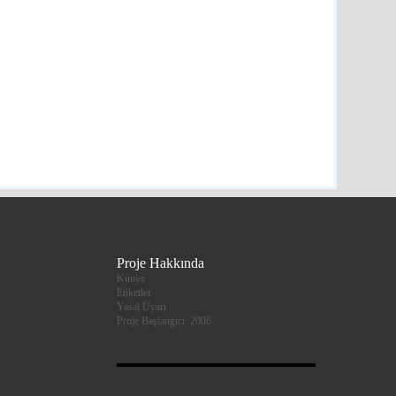
, Hem Söyleşi Hem De Tiyatro
atürk Kültür Merkezi'nde
kkale
detay ›
iyesi'nden Kumanya Desteği
e
detay ›
nat Süleymanpaşa mahalle
 bir araya geldi
Proje Hakkında
Künye
Etiketler
dağ
detay ›
Yasal Uyarı
Proje Başlangıcı: 2006
enen Cesur Yüreklerle Millet
Programa Katıldı…