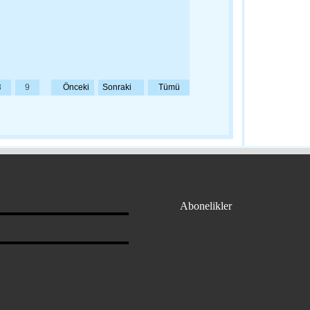
İlker Başbuğ
Oyunu İle At
19:04 - Çana
8
9
Önceki
Sonraki
Tümü
Edirne Beled
11:02 - Edirn
Başkan Eşki
muhtarlarıyla
Abonelikler
10:56 - Tekir
“Darbeye Dir
Olduk” Adlı 