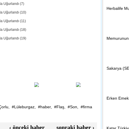
09:35 - Kırkla
Herbalife Mu
Kesimoğlu, Kı
07:46 - Kırkla
Memurunun İ
Biletler Kır
Sakarya (SE
09:11 - Kırkla
Hem öğrenci 
Erken Emekl
00:02 - Gün
Çorlu
,
#Lüleburgaz
,
#haber
,
#Flaş
,
#Son
,
#firma
Sakaryalı ço
‹
önceki haber
sonraki haber
›
Katar Türki