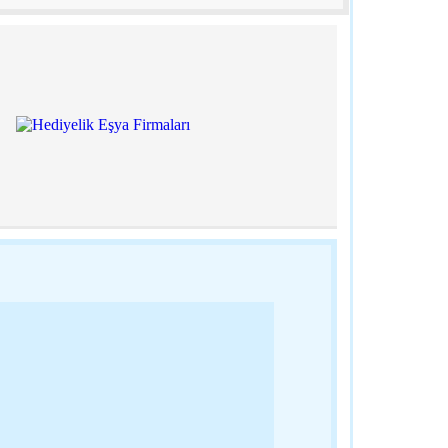
Albayrak'a Zi
19:45 - Tekir
En Küçük Ken
Diyoruz…
19:05 - Çana
3.Muhtarlarl
Çerkezköy'd
18:57 - Tekir
Kırklareli Çö
Üretecek
18:46 - Kırkla