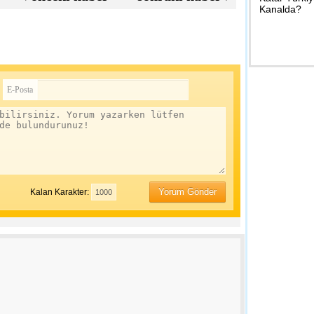
Kanalda?
23:38 - Türki
Kamuoyuna 
E-Posta
20:06 - Edirn
‘Erken Yaşta 
Yorum Gönder
Kalan Karakter:
19:59 - Edirn
Başkan Gürka
Ailelerine M
19:52 - Edirn
Gazdaş Bölg