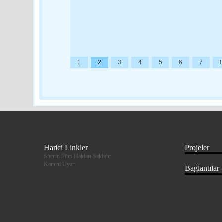
1
2
3
4
5
6
7
Harici Linkler
Projeler
Sitenin Tüm Hakları Saklıdır
Kanuni Uyarı
Bağlantılar