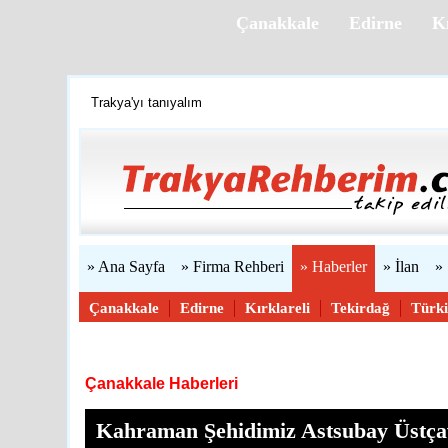
Çanakkale
Edirne
Kı
Trakya'yı tanıyalım
Firmanızı ücretsiz ekleyin »
Halı yıkama firmaları burada!
Web sitenizi yapıyoruz...
» Ana Sayfa
» Firma Rehberi
» Haberler
» İlan
»
Çanakkale
Edirne
Kırklareli
Tekirdağ
Türk
Haber Gönder
Çanakkale Haberleri
Kahraman Şehidimiz Astsubay Üstça