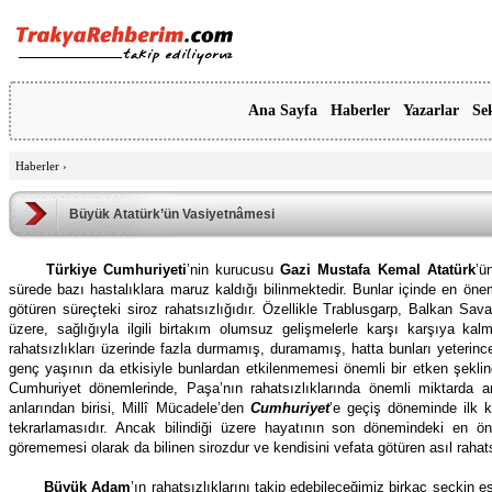
Ana Sayfa
Haberler
Yazarlar
Se
Haberler
›
Büyük Atatürk’ün Vasiyetnâmesi
Türkiye Cumhuriyeti
’nin kurucusu
Gazi Mustafa Kemal Atatürk
’ü
sürede bazı hastalıklara maruz kaldığı bilinmektedir. Bunlar içinde en önem
götüren süreçteki siroz rahatsızlığıdır. Özellikle Trablusgarp, Balkan S
üzere, sağlığıyla ilgili birtakım olumsuz gelişmelerle karşı karşıya ka
rahatsızlıkları üzerinde fazla durmamış, duramamış, hatta bunları yeterin
genç yaşının da etkisiyle bunlardan etkilenmemesi önemli bir etken şeklind
Cumhuriyet dönemlerinde, Paşa’nın rahatsızlıklarında önemli miktarda a
anlarından birisi, Millî Mücadele’den
Cumhuriyet
’e geçiş döneminde ilk 
tekrarlamasıdır. Ancak bilindiği üzere hayatının son dönemindeki en öne
görememesi olarak da bilinen sirozdur ve kendisini vefata götüren asıl rahats
Büyük Adam
’ın rahatsızlıklarını takip edebileceğimiz birkaç seçkin e