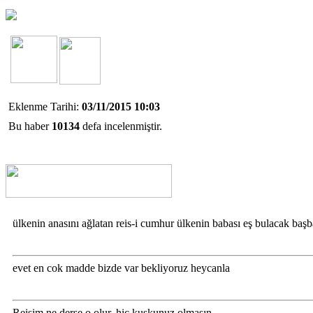
Eklenme Tarihi:
03/11/2015 10:03
Bu haber
10134
defa incelenmiştir.
ülkenin anasını ağlatan reis-i cumhur ülkenin babası eş bulacak ba
evet en cok madde bizde var bekliyoruz heycanla
Reisim ne derse o olur, hiç kuşkunuz olmasın