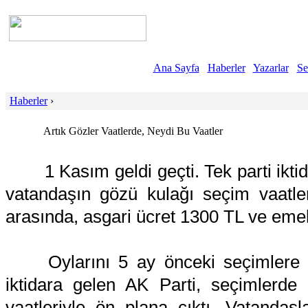
Ana Sayfa
Haberler
Yazarlar
Se
Haberler
›
Artık Gözler Vaatlerde, Neydi Bu Vaatler
1 Kasım geldi geçti. Tek parti iktida
vatandaşın gözü kulağı seçim vaatler
arasında, asgari ücret 1300 TL ve emek
Oylarını 5 ay önceki seçimlere 
iktidara gelen AK Parti, seçimlerde öz
vaatleriyle ön plana çıktı. Vatandaş