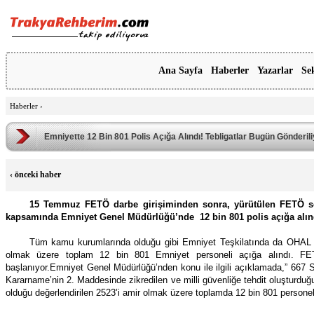
Ana Sayfa
Haberler
Yazarlar
Se
Haberler
›
Emniyette 12 Bin 801 Polis Açığa Alındı! Tebligatlar Bugün Gönderil
‹
önceki haber
15 Temmuz FETÖ darbe girişiminden sonra, yürütülen FETÖ s
kapsamında Emniyet Genel Müdürlüğü’nde 12 bin 801 polis açığa alın
Tüm kamu kurumlarında olduğu gibi Emniyet Teşkilatında da OHAL kap
olmak üzere toplam 12 bin 801 Emniyet personeli açığa alındı. FETÖ
başlanıyor.Emniyet Genel Müdürlüğü’nden konu ile ilgili açıklamada,” 667 
Kararname’nin 2. Maddesinde zikredilen ve milli güvenliğe tehdit oluşturduğu 
olduğu değerlendirilen 2523’i amir olmak üzere toplamda 12 bin 801 personel 