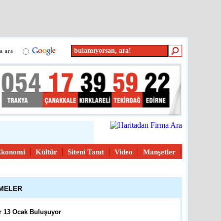
e
detay ›
ası Troia Festivali Afiş
in Başvurular Başladı
a ara
kkale
detay ›
üleri Yarışması
dağ
detay ›
Ekonomi
Kültür
Siteni Tanıt
Video
Manşetler
atandaşların İçini Isıtan
ŞMELER
reli
detay ›
r 13 Ocak Buluşuyor