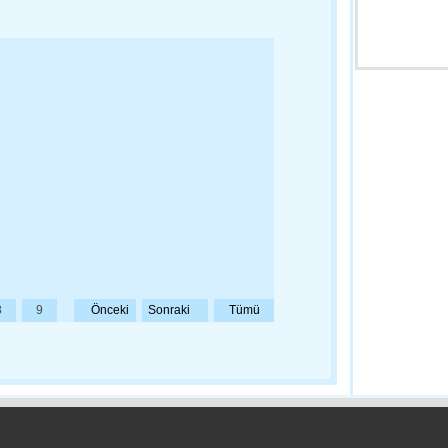
23:38 - Türki
Kamuoyuna 
20:06 - Edirn
‘Erken Yaşta 
19:59 - Edirn
8
9
Önceki
Sonraki
Tümü
Başkan Gürka
Ailelerine M
19:52 - Edirn
Gazdaş Bölg