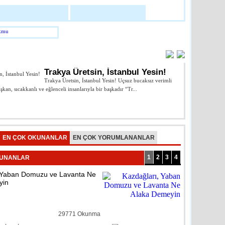
abilir Mate X Akıllı Telefon
loji
detay ›
AR
 ve Emzirme Odası Açıldı
Trakya Üretsin, İstanbul Yesin!
Trakya Üretsin, İstanbul Yesin! Uçsuz bucaksız verimli
ışkan, sıcakkanlı ve eğlenceli insanlarıyla bir başkadır “Tr...
Cumhuriyeti’nin k
...
reli
detay ›
Prof.Dr. Enis 
n İçme Suyu Arıtma Tesisine
EN ÇOK OKUNANLAR
EN ÇOK YORUMLANANLAR
1
2
3
4
KUNANLAR
reli
detay ›
 Yaban Domuzu ve Lavanta Ne
yin
lerde Dezenfeksiyon
pıldı
29771 Okunma