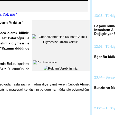
13:13 - Türki
ızam Yoktur”
Başarılı Mima
İnsanların Al
a olarak bilinir.
Değiştiriyor
sat Palazoğlu ile
linlik giymesi ile
12:02 - Türki
ü, “Kızımın düğünde
Eğer Bu İddi
Bu bir tanıtımdır.
erde Bolulu işadamı
Aziz Yıldırım’ın da
23:44 - Siyas
 medyadan asla razı olmadım diye yanıt veren Cübbeli Ahmet
Benzin ve Mo
ildiğini, maalesef kendisinin bu duruma müdahale edemediğini
23:25 - Türki