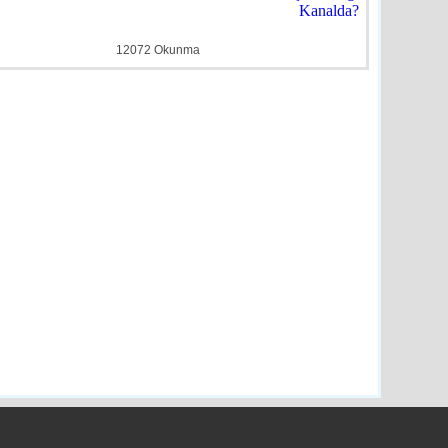
ye
detay ›
12072 Okunma
Duyuru
e
detay ›
Evlilik’ Semineri
e
detay ›
n’dan Engelli Bireylerin
üjde
e
detay ›
e Müdüründen Başkan