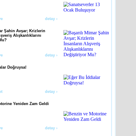
ye
detay ›
r Şahin Avşar; Krizlerin
ışveriş Alışkanlıklarını
 Mu?
ye
detay ›
alar Doğruysa!
et
detay ›
torine Yeniden Zam Geldi
ye
detay ›