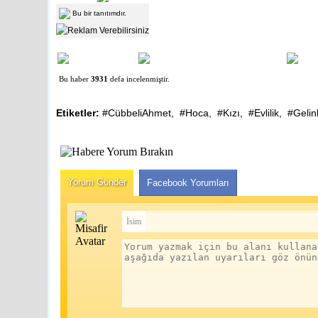
Bu bir tanıtımdır.
Bu haber
3931
defa incelenmiştir.
Etiketler:
#CübbeliAhmet
,
#Hoca
,
#Kızı
,
#Evlilik
,
#Gelinl
Nedir?
Tüm dünyada pop
devam ediyor. D
Ahmet BILD
Yorum Gönder
Facebook Yorumları
İsim