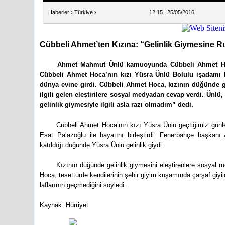
Haberler
›
Türkiye
›
12.15 , 25/05/2016
Cübbeli Ahmet’ten Kızına: “Gelinlik Giymesine R
Ahmet Mahmut Ünlü kamuoyunda Cübbeli Ahmet Hoc
Cübbeli Ahmet Hoca’nın kızı Yüsra Ünlü Bolulu işadamı E
dünya evine girdi. Cübbeli Ahmet Hoca, kızının düğünde ge
ilgili gelen eleştirilere sosyal medyadan cevap verdi. Ünl
gelinlik giymesiyle ilgili asla razı olmadım” dedi.
Cübbeli Ahmet Hoca’nın kızı Yüsra Ünlü geçtiğimiz günl
Esat Palazoğlu ile hayatını birleştirdi. Fenerbahçe başkanı 
katıldığı düğünde Yüsra Ünlü gelinlik giydi.
Kızının düğünde gelinlik giymesini eleştirenlere sosyal
Hoca, tesettürde kendilerinin şehir giyim kuşamında çarşaf giy
laflarının geçmediğini söyledi.
Kaynak: Hürriyet