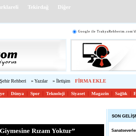
rklareli
Tekirdağ
Diğer
10:51 - Edirn
54. Uluslarar
Yarışması İç
Google ile TrakyaRehberim.com'd
10:38 - Çana
Mübadele Öyk
 Şehir Rehberi
» Yazılar
» İletişim
FİRMA EKLE
10:29 - Tekir
iye
Dünya
Spor
Teknoloji
Siyaset
Magazin
Sağlık
Belediyeden V
Hareket
SON GELİ
11:57 - Kırkla
k Giymesine Rızam Yoktur”
Sanatseverle