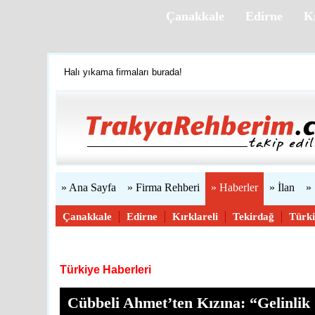
Çanakkale
Edirne
Kı
Halı yıkama firmaları burada!
Firmanızı ücretsiz ekleyin »
Trakya'yı tanıyalım
Web sitenizi yapıyoruz...
» Ana Sayfa
» Firma Rehberi
» Haberler
» İlan
»
Çanakkale
Edirne
Kırklareli
Tekirdağ
Türk
Haber Gönder
Türkiye Haberleri
Cübbeli Ahmet’ten Kızına: “Gelinli