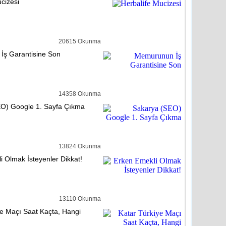
cizesi
reli
detay ›
lıçdaroğlu’nu Ziyaret Etti
20615 Okunma
ş Garantisine Son
reli
detay ›
tasiye Yardımına Dönüşüyor
14358 Okunma
O) Google 1. Sayfa Çıkma
reli
detay ›
hem velilere karne uyarısı
13824 Okunma
i Olmak İsteyenler Dikkat!
dem
detay ›
13110 Okunma
cuklardan El-Bab’a mektup var
ye Maçı Saat Kaçta, Hangi