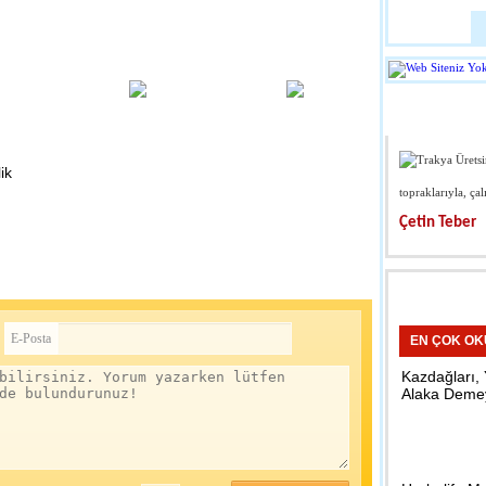
Huawei Katlan
Tanıtıldı
22:49 - Tekno
YAZARL
Bebek Bakım
Ünlülerin Sıkça
ik
Kullandığı Dukan Diyeti
topraklarıyla, çal
üler olan, ünlülerin sıklıkla başvurduğu Dukan diyeti tahtını korumaya
Çetin Teber
ukan diyeti, temelinde düşük karb...
10:15 - Kırkla
IRCIN
Öğrencilerde
Ziyaret
E-Posta
EN ÇOK O
23:44 - Kırkla
Kazdağları,
Alaka Deme
Okul ve Cami
Çalışması Ya