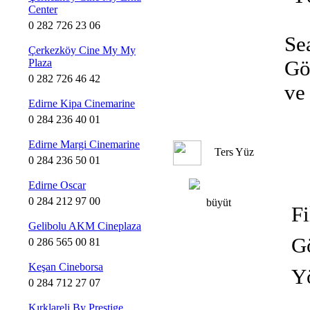
Center
0 282 726 23 06
Se
Çerkezköy Cine My My
Plaza
Gö
0 282 726 46 42
ve
Edirne Kipa Cinemarine
0 284 236 40 01
Edirne Margi Cinemarine
Ters Yüz
0 284 236 50 01
Edirne Oscar
0 284 212 97 00
büyüt
Fi
Gelibolu AKM Cineplaza
Gö
0 286 565 00 81
Keşan Cineborsa
Y
0 284 712 27 07
Kırklareli By Prestige