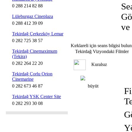
Se
0 288 214 82 88
Gö
Lüleburgaz Cineplaza
0 288 412 39 09
ve
Tekirdağ Çerkezköy Lemar
0 282 725 38 57
Kırklareli için seans bilgisi bul
Tekirdağ Cinemaximum
Tekirdağ Vizyondaki Filmler
(Tekira)
0 282 264 22 20
Kuralsız
Tekirdağ Çorlu Orion
Cinemarine
0 282 673 46 87
büyüt
Fi
Tekirdağ YSK Center Site
T
0 282 293 30 08
Gö
Y