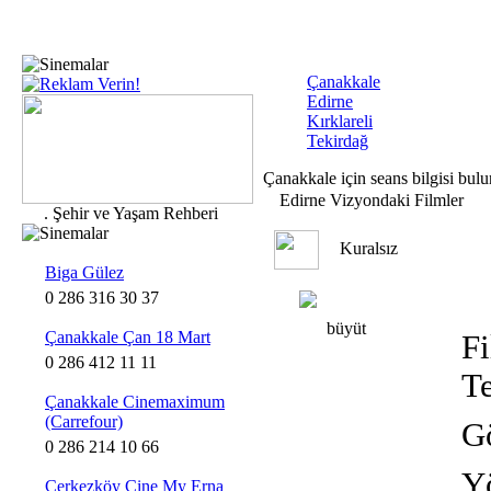
Çanakkale
Edirne
Kırklareli
Tekirdağ
Çanakkale için seans bilgisi bul
Edirne Vizyondaki Filmler
.
Şehir ve Yaşam Rehberi
Kuralsız
Biga Gülez
0 286 316 30 37
büyüt
Çanakkale Çan 18 Mart
Fi
0 286 412 11 11
T
Çanakkale Cinemaximum
(Carrefour)
Gö
0 286 214 10 66
Y
Çerkezköy Cine My Erna