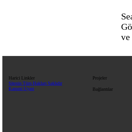
Se
Gö
ve
Harici Linkler
Projeler
Sitenin Tüm Hakları Saklıdır
Kanuni Uyarı
Bağlantılar