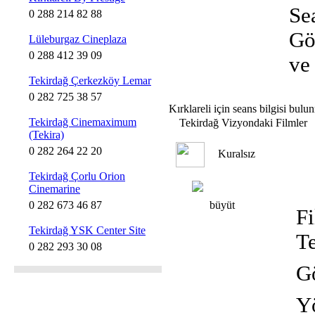
Se
0 288 214 82 88
Gö
Lüleburgaz Cineplaza
0 288 412 39 09
ve
Tekirdağ Çerkezköy Lemar
0 282 725 38 57
Kırklareli için seans bilgisi bul
Tekirdağ Cinemaximum
Tekirdağ Vizyondaki Filmler
(Tekira)
0 282 264 22 20
Kuralsız
Tekirdağ Çorlu Orion
Cinemarine
0 282 673 46 87
büyüt
Fi
Tekirdağ YSK Center Site
T
0 282 293 30 08
Gö
Y