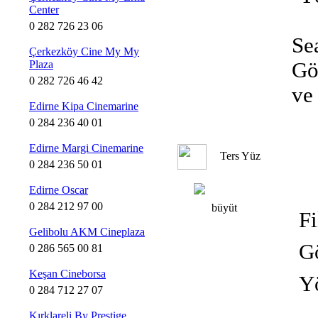
Center
0 282 726 23 06
Se
Çerkezköy Cine My My
Plaza
Gö
0 282 726 46 42
ve
Edirne Kipa Cinemarine
0 284 236 40 01
Edirne Margi Cinemarine
Ters Yüz
0 284 236 50 01
Edirne Oscar
0 284 212 97 00
büyüt
Fi
Gelibolu AKM Cineplaza
Gö
0 286 565 00 81
Keşan Cineborsa
Y
0 284 712 27 07
Kırklareli By Prestige