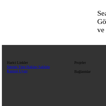
Se
Gö
ve
Harici Linkler
Projeler
Sitenin Tüm Hakları Saklıdır
Kanuni Uyarı
Bağlantılar