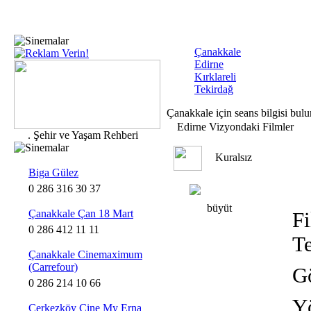
Çanakkale
Edirne
Kırklareli
Tekirdağ
Çanakkale için seans bilgisi bul
Edirne Vizyondaki Filmler
.
Şehir ve Yaşam Rehberi
Kuralsız
Biga Gülez
0 286 316 30 37
büyüt
Çanakkale Çan 18 Mart
Fi
0 286 412 11 11
T
Çanakkale Cinemaximum
(Carrefour)
Gö
0 286 214 10 66
Y
Çerkezköy Cine My Erna