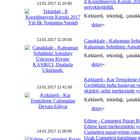
İl Koordinasyon Kurulu 2017
13.01.2017 11:16:00
gerçekleştirildi.
Kırklareli, tekirdağ, çana
detay
»
13.01.2017 11:26:00
Çanakkale - Kahraman Şehi
Kahraman Şehidimiz Astsub
Kırklareli, tekirdağ, çana
detay
»
Kırklareli - Kar Temizleme Ç
Geçtiğimiz hafta başlayan ve 
13.01.2017 12:41:00
ekipleri, şehir merkezinde yo
Kırklareli, tekirdağ, çana
detay
»
Edirne - Cumartesi Pazarı Bu
Edirne kent merkezindeki yo
14.01.2017 11:00:00
Cumartesi pazaryerinin çatıs
Ocak Cumartesi kurulması ge