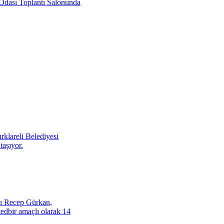
 Odası Toplantı Salonunda
ırklareli Belediyesi
taşıyor.
nı Recep Gürkan,
tedbir amaçlı olarak 14