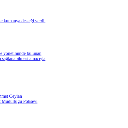
ne kumanya desteği verdi.
 ve yönetiminde bulunan
ı sağlanabilmesi amacıyla
Mehmet Ceylan
t Müdürlüğü Polisevi