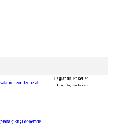
Bağlantılı Etiketler
aların kendilerine ait
Reklam
,
Yağmur Reklam
 plana çıktığı dönemde