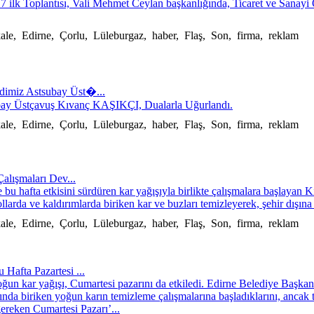
 ilk Toplantısı, Vali Mehmet Ceylan başkanlığında, Ticaret ve Sanayi
kkale, Edirne, Çorlu, Lüleburgaz, haber, Flaş, Son, firma, reklam
dimiz Astsubay Üst�...
ay Üstçavuş Kıvanç KAŞIKÇI, Dualarla Uğurlandı.
kkale, Edirne, Çorlu, Lüleburgaz, haber, Flaş, Son, firma, reklam
alışmaları Dev...
bu hafta etkisini sürdüren kar yağışıyla birlikte çalışmalara başlayan K
llarda ve kaldırımlarda biriken kar ve buzları temizleyerek, şehir dışına 
kkale, Edirne, Çorlu, Lüleburgaz, haber, Flaş, Son, firma, reklam
 Hafta Pazartesi ...
ğun kar yağışı, Cumartesi pazarını da etkiledi. Edirne Belediye Başka
ında biriken yoğun karın temizleme çalışmalarına başladıklarını, ancak 
reken Cumartesi Pazarı’...