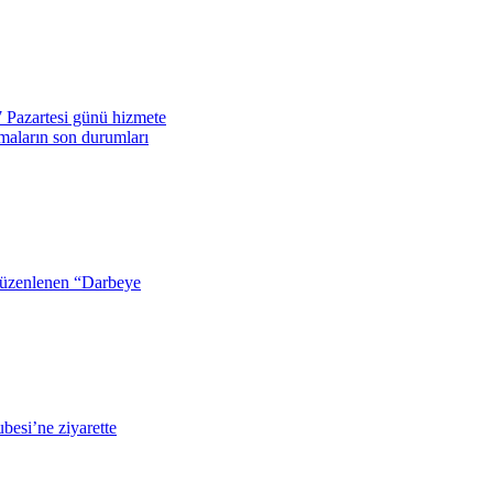
Pazartesi günü hizmete
şmaların son durumları
düzenlenen “Darbeye
besi’ne ziyarette