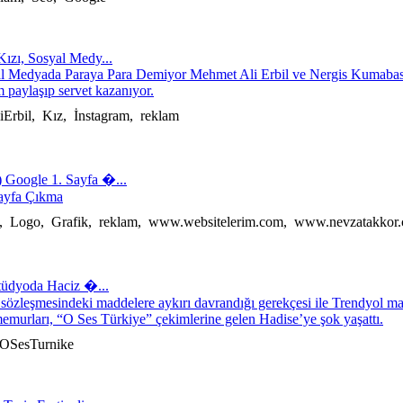
ızı, Sosyal Medy...
l Medyada Paraya Para Demiyor Mehmet Ali Erbil ve Nergis Kumabasar
 paylaşıp servet kazanıyor.
rbil, Kız, İnstagram, reklam
) Google 1. Sayfa �...
ayfa Çıkma
, Logo, Grafik, reklam, www.websitelerim.com, www.nevzatakkor
tüdyoda Haciz �...
 sözleşmesindeki maddelere aykırı davrandığı gerekçesi ile Trendyol m
memurları, “O Ses Türkiye” çekimlerine gelen Hadise’ye şok yaşattı.
 OSesTurnike