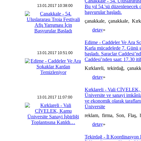
Çanakkale - 54. Uluslararası 
13.01.2017 10:38:00
Bu yıl 54.'sü düzenlenecek o
başvurular başladı.
çanakkale, çanakkale, Kırk
detay
»
Edirne - Caddeler Ve Ara S
Karla mücadelede 7. Günü ge
13.01.2017 10:51:00
başladı. Saraçlar Caddesi’n
Caddesi’nden saat: 17.30 iti
Kırklareli, tekirdağ, çana
detay
»
Kırklareli - Vali CİVELEK,
Üniversite ve sanayi imkânlar
13.01.2017 11:07:00
ve ekonomik olarak tarafları
Üniversite
reklam, firma, Son, Flaş, 
detay
»
Tekirdağ - İl Koordinasyon 