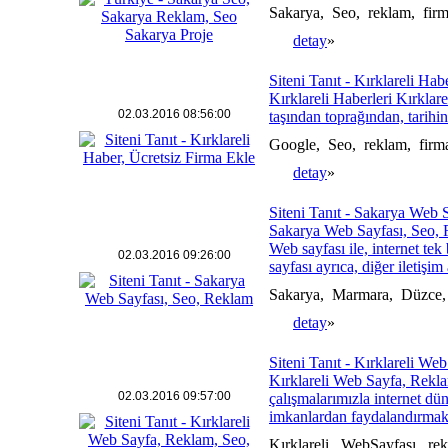
Sakarya, Seo, reklam, firm
detay
»
Siteni Tanıt - Kırklareli Habe
Kırklareli Haberleri Kırkla
02.03.2016 08:56:00
taşından toprağından, tarihi
Google, Seo, reklam, firma
detay
»
Siteni Tanıt - Sakarya Web 
Sakarya Web Sayfası, Seo, R
Web sayfası ile, internet te
02.03.2016 09:26:00
sayfası ayrıca, diğer iletişim 
Sakarya, Marmara, Düzce,
detay
»
Siteni Tanıt - Kırklareli Web
Kırklareli Web Sayfa, Reklam
02.03.2016 09:57:00
çalışmalarımızla internet d
imkanlardan faydalandırmak 
Kırklareli, WebSayfası, r