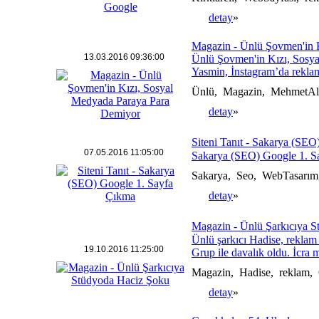
detay
»
Magazin - Ünlü Şovmen'in K
13.03.2016 09:36:00
Ünlü Şovmen'in Kızı, Sosya
Yasmin, İnstagram’da reklam
Ünlü, Magazin, MehmetAliE
detay
»
Siteni Tanıt - Sakarya (SEO
07.05.2016 11:05:00
Sakarya (SEO) Google 1. S
Sakarya, Seo, WebTasarım
detay
»
Magazin - Ünlü Şarkıcıya S
Ünlü şarkıcı Hadise, reklam
19.10.2016 11:25:00
Grup ile davalık oldu. İcra 
Magazin, Hadise, reklam,
detay
»