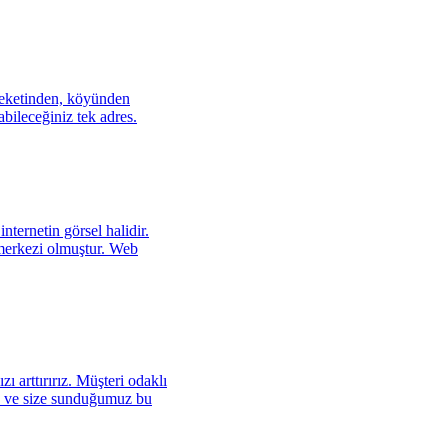
mleketinden, köyünden
bileceğiniz tek adres.
ternetin görsel halidir.
 merkezi olmuştur. Web
 arttırırız. Müşteri odaklı
ak ve size sunduğumuz bu