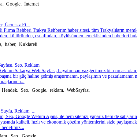
a, Google, İnternet
r, Ücretsiz Fi...
reli Firma Rehberi Trakya Rehberim haber sitesi, tüm Trakyalıların me
nden, kültüründen, esnafından, köylüsünden, emeklisinden haberleri bula
, haber, Kırklareli
Sayfası, Seo, Reklam
eklam Sakarya Web Sayfası, hayatımızın vazgeçilmez bir parçası olan in
k başına bir güç haline gelmiş araştırmanın, paylaşımın ve pazarlamanın
araçlarında...
 Hendek, Seo, Google, reklam, WebSayfası
 Sayfa, Reklam, ...
, Seo, Google Webim Ajans, ile hem sitenizi yaparız hem de satışlarınızı
ünyasında kaliteli, hızlı ve ekonomik çözüm yöntemlerini sizle paylaşm
hedefimiz...
eklam, Seo, Google