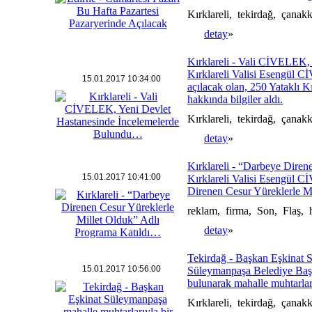
Kırklareli, tekirdağ, çana
detay
»
Kırklareli - Vali CİVELEK, 
Kırklareli Valisi Esengül
15.01.2017 10:34:00
açılacak olan, 250 Yataklı K
hakkında bilgiler aldı.
Kırklareli, tekirdağ, çana
detay
»
Kırklareli - “Darbeye Diren
15.01.2017 10:41:00
Kırklareli Valisi Esengül 
Direnen Cesur Yüreklerle Mi
reklam, firma, Son, Flaş, 
detay
»
Tekirdağ - Başkan Eşkinat 
15.01.2017 10:56:00
Süleymanpaşa Belediye Başka
bulunarak mahalle muhtarları
Kırklareli, tekirdağ, çana