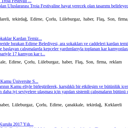
Troia Festivali ...
lan Uluslararası Troia Festivaline hayat verecek olan tasarımı belirleye
lareli, tekirdağ, Edirne, Çorlu, Lüleburgaz, haber, Flaş, Son, firma
okaklar Kardan Temiz...
ride bırakan Edirne Belediyesi, ara sokakları ve caddeleri kardan temi
de başlayan çalışmalarda kepçeler yardımlarıyla toplanan kar kamyonlar
bariyle 17 kamyon kar t...
kkale, Edirne, Çorlu, Lüleburgaz, haber, Flaş, Son, firma, reklam
 Kamu Üniversite S...
ının Kamu eliyle birleştirilerek, karşılıklı bir etkileşim ve bütünlük içer
n daha iyi seviyelere ulaşması için yapılan sistemli çalışmaların bütün
haber, Lüleburgaz, Çorlu, Edirne, çanakkale, tekirdağ, Kırklareli
Kurulu 2017 Yılı...