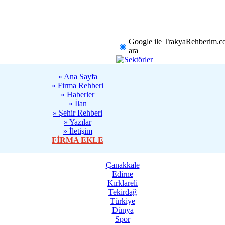
rklareli
Tekirdağ
Diğer
Google ile TrakyaRehberim.c
ara
» Ana Sayfa
» Firma Rehberi
» Haberler
» İlan
» Şehir Rehberi
» Yazılar
» İletişim
FİRMA EKLE
Çanakkale
Edirne
Kırklareli
Tekirdağ
Türkiye
Dünya
Spor