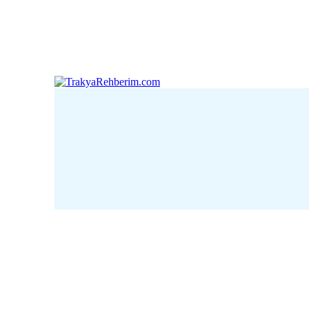
Çanakkale
Edirne
Kı