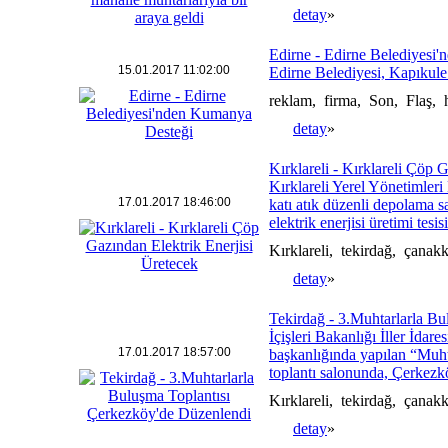
detay
»
Edirne - Edirne Belediyesi
15.01.2017 11:02:00
Edirne Belediyesi, Kapıkule
reklam, firma, Son, Flaş, 
detay
»
Kırklareli - Kırklareli Çöp 
Kırklareli Yerel Yönetimler
17.01.2017 18:46:00
katı atık düzenli depolama 
elektrik enerjisi üretimi tesis
Kırklareli, tekirdağ, çana
detay
»
Tekirdağ - 3.Muhtarlarla Bul
İçişleri Bakanlığı İller İd
17.01.2017 18:57:00
başkanlığında yapılan “Muh
toplantı salonunda, Çerkezk
Kırklareli, tekirdağ, çana
detay
»