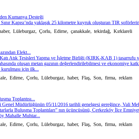
'nden Kumanya Desteği
 Sınır Kapısı’nda yaklaşık 25 kilometre kuyruk oluşturan TIR şoförleri
haber, Lüleburgaz, Çorlu, Edirne, çanakkale, tekirdağ, Kırklareli
Gazından Elekt...
i Katı Atık Tesisleri Yapma ve İşletme Birliği (KIRK-KAB 1) tasarrufu
sahasında oluşan metan gazının değerlendirilebilmesi ve ekonomiye katk
i kurulması için ilk...
kkale, Edirne, Çorlu, Lüleburgaz, haber, Flaş, Son, firma, reklam
uşma Toplantısı...
aresi Genel Müdürlüğünün 05/11/2016 tarihli genelgesi gereğince, Vali 
tarlarla Buluşma Toplantıları” nın üçüncüsünü, Çerkezköy İlçe Emniye
öy Mahalle Muhtar...
kkale, Edirne, Çorlu, Lüleburgaz, haber, Flaş, Son, firma, reklam