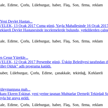
kkale, Edirne, Çorlu, Lüleburgaz, haber, Flaş, Son, firma, reklam
Yeni Devlet Hastan...
 CİVELEK, 13 Ocak 2017 Cuma günü, Yayla Mahallesinde 16 Ocak 2017 
ırklareli Devlet Hastanesinde incelemelerde bulundu, yetkililerden çalı
kkale, Edirne, Çorlu, Lüleburgaz, haber, Flaş, Son, firma, reklam
en Cesur Yürekle...
CİVELEK, 12 Ocak 2017 Perşembe günü, Üsküp Belediyesi tarafından 
llet Olduk” adlı programa katıldı.
haber, Lüleburgaz, Çorlu, Edirne, çanakkale, tekirdağ, Kırklareli
Süleymanpaşa mah...
nı Ekrem Eşkinat, yeni yerine taşınan Muhtarlar Derneği Tekirdağ Şu
yla bir araya geldi.
kkale, Edirne, Çorlu, Lüleburgaz, haber, Flaş, Son, firma, reklam