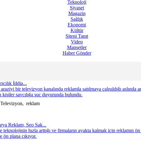
Teknoloji
Siyaset
Magazin
Sağlık
Ekonomi
Kültür
Siteni Tanıt
Video
Manşetler
Haber Gönder
cılık İddia...
aziyi bir televizyon kanalında reklamla satılmaya çalışıldığı aslında ars
 kişiler savcılığa suç duyurunda bulundu.
 Televizyon, reklam
arya Reklam, Seo Sak...
eknolojinin hızla arttığı ve firmaların ayakta kalmak için reklamın ön
e ön plana çıkıyor.