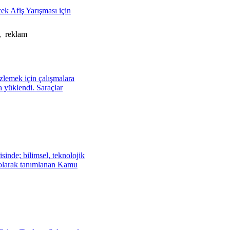
cek Afiş Yarışması için
, reklam
zlemek için çalışmalara
a yüklendi. Saraçlar
isinde; bilimsel, teknolojik
ü olarak tanımlanan Kamu