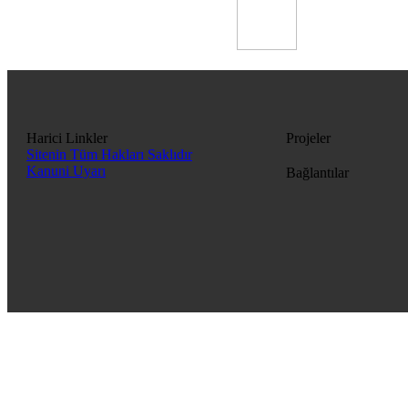
Harici Linkler
Projeler
Sitenin Tüm Hakları Saklıdır
Kanuni Uyarı
Bağlantılar