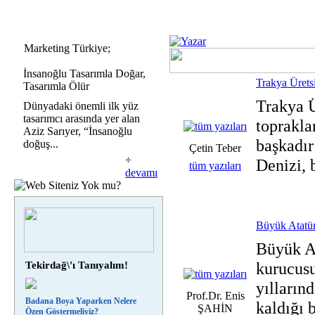
Marketing Türkiye;
İnsanoğlu Tasarımla Doğar,
Trakya Üretsi
Tasarımla Ölür
Trakya Ü
Dünyadaki önemli ilk yüz
tasarımcı arasında yer alan
topraklar
Aziz Sarıyer, “İnsanoğlu
başkadır
doğuş...
Çetin Teber
÷
Denizi, 
tüm yazıları
devamı
Büyük Atatür
Büyük A
kurucusu
Tekirdağ\'ı Tanıyalım!
yılların
Prof.Dr. Enis
Badana Boya Yaparken Nelere
kaldığı 
ŞAHİN
Özen Göstermeliyiz?