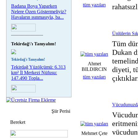
tüm yazıları
rahatsız
Badana Boya Yaparken
Nelere Özen Göstermeliyiz?
Havaların ısınmasıyla, ba...
Ünlülerin Sı
--------------------------
Tüm düny
Tekirdağ\'ı Tanıyalım!
Dukan di
temelind
Tekirdağ'ı Tanıyalım!
Ahmet
Tekirdağ Yüzölçümü: 6.313
diyeti, t
BILDIRCIN
km² İl Merkezi Nüfusu:
çıktıkları
tüm yazıları
147.490 Topla...
Vücudunuzdak
Şiir Perisi
Vücudunu
eritmeni
Bereket
vücudunu
Mehmet Çete