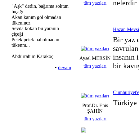
nelerdir 
tüm yazıları
"Aşk" dedin, bağrıma soktun
bıçağı
Akan kanım göl olmadan
tükenmez
Sevda kokan bu yaranın
Hazan Mevsim
çiçeği
Bir yaz 
Petek petek bal olmadan
tükenm...
savrulan
insanın 
Abdürrahim Karakoç
Aysel MERSİN
bir kavu
tüm yazıları
•
devam
Cumhuriyet'e
Türkiye 
Prof.Dr. Enis
ŞAHİN
tüm yazıları