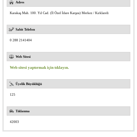
Adres
Karakaş Mah. 100. Yıl Cad. (İl Özel İdare Karşısı) Merkez / Kırklareli
Sabit Telefon
0 288 2141404
Web Sitesi
Web sitesi yaptırmak için tıklayın.
Üyelik Büyüklüğü
125
Tıklanma
42003