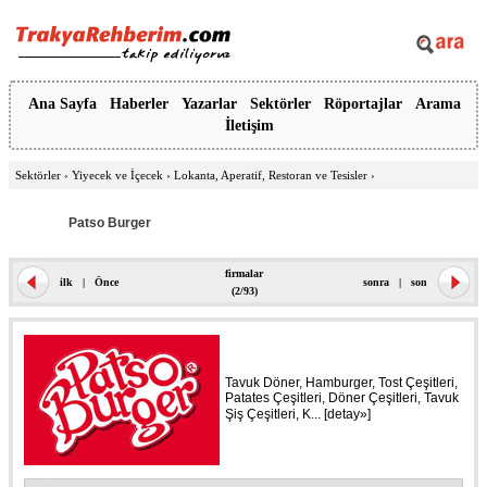
Ana Sayfa
Haberler
Yazarlar
Sektörler
Röportajlar
Arama
İletişim
Sektörler
›
Yiyecek ve İçecek
›
Lokanta, Aperatif, Restoran ve Tesisler
›
Patso Burger
firmalar
ilk
|
Önce
sonra
|
son
(2/93)
Tavuk Döner, Hamburger, Tost Çeşitleri,
Patates Çeşitleri, Döner Çeşitleri, Tavuk
Şiş Çeşitleri, K... [
detay»
]