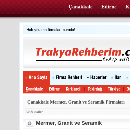
Çanakkale
Edirne
Kı
Halı yıkama firmaları burada!
Firmanızı ücretsiz ekleyin »
Trakya'yı tanıyalım
Web sitenizi yapıyoruz...
» Ana Sayfa
» Firma Rehberi
» Haberler
» İlan
»
Çanakkale
Edirne
Kırklareli
Tekirdağ
Türkiye
D
Çanakkale Mermer, Granit ve Seramik Firmaları
Alt Sektörler
Mermer, Granit ve Seramik