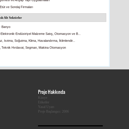
şemesi ve Ahşap Yapı Uygulamaları
Etüt ve Sondaj Firmaları
ılı Alt Sektörler
- Banyo
k-Elektronik-Endüstriyel Malzeme Satış, Otomasyon ve B...
z, Isıtma, Soğutma, Klima, Havalandırma, İklimlendir...
, Teknik Hırdavat, Segman, Makina Otomasyon
Proje Hakkında
Künye
Etiketler
Yasal Uyarı
Proje Başlangıcı: 2006