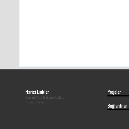
Harici Linkler
Projeler
Sitenin Tüm Hakları Saklıdır
Kanuni Uyarı
Bağlantılar