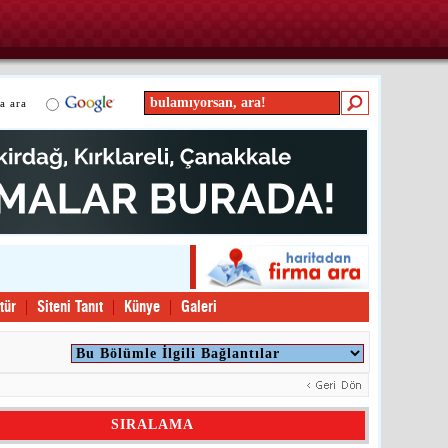
a ara
tür
Siteni Tanıt
Künye
Galeri
SIRALAMA