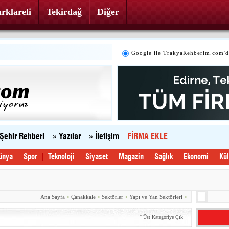
rklareli
Tekirdağ
Diğer
Google ile TrakyaRehberim.com'd
 Şehir Rehberi
» Yazılar
» İletişim
FİRMA EKLE
ünya
Spor
Teknoloji
Siyaset
Magazin
Sağlık
Ekonomi
Kül
Ana Sayfa
>
Çanakkale
>
Sektörler
>
Yapı ve Yan Sektörleri
>
ˆ
Üst Kategoriye Çık