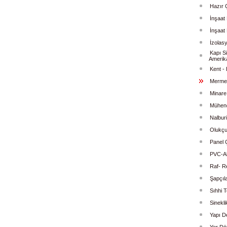
Hazır 
İnşaat 
İnşaat
İzolas
Kapı Si
Amerik
Kent -
Mermer
Minare
Mühendi
Nalburi
Olukçu
Panel Ç
PVC-Al
Raf- R
Şapçıl
Sıhhi T
Sinekli
Yapı D