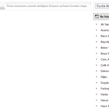
Firma numarasını yazarak istediğiniz firmanın sayfasına buradan ulaşın.
Bu Sekt
Alt Yap
Asans
Baca S
Bayrak
Beton 
Boya S
Cam, A
Çelik 
Dekora
Diğer..
Duşaka
Ferfor
Harita
Havuz 
Hazır 