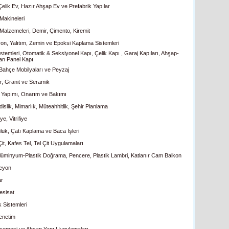
Çelik Ev, Hazır Ahşap Ev ve Prefabrik Yapılar
Makineleri
 Malzemeleri, Demir, Çimento, Kiremit
yon, Yalıtım, Zemin ve Epoksi Kaplama Sistemleri
stemleri, Otomatik & Seksiyonel Kapı, Çelik Kapı , Garaj Kapıları, Ahşap-
an Panel Kapı
 Bahçe Mobilyaları ve Peyzaj
, Granit ve Seramik
 Yapımı, Onarım ve Bakımı
slik, Mimarlık, Müteahhitlik, Şehir Planlama
ye, Vitrifiye
luk, Çatı Kaplama ve Baca İşleri
it, Kafes Tel, Tel Çit Uygulamaları
üminyum-Plastik Doğrama, Pencere, Plastik Lambri, Katlanır Cam Balkon
eyon
ar
esisat
k Sistemleri
enetim