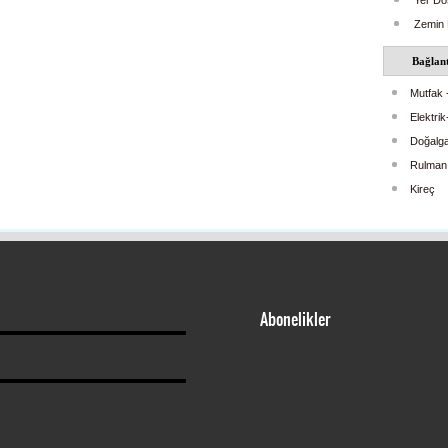
Yer Dö
Zemin 
Bağlant
Mutfak 
Elektri
Doğalga
Rulman
Kireç
Abonelikler