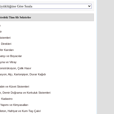
ördeki Tüm Alt Sektörler
ı
ör
istemleri
 Direkleri
Yer Karoları
atışı ve Boyacılar
yna ve Vitray
Konstrüksiyon, Çelik Hasır
syon, Alçı, Kartonpiyer, Duvar Kağıdı
bin ve Küvet Sistemleri
je, Demir Doğrama ve Korkuluk Sistemleri
 - Kadastro
Yapımı ve Kimyasalları
Beton, Hafriyat ve Kum-Taş-Çakıl