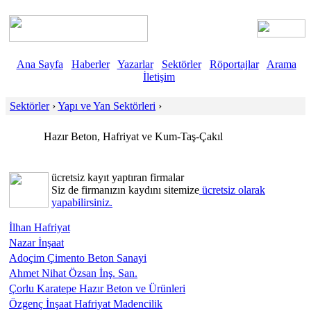
Ana Sayfa
Haberler
Yazarlar
Sektörler
Röportajlar
Arama
İletişim
Sektörler
›
Yapı ve Yan Sektörleri
›
Hazır Beton, Hafriyat ve Kum-Taş-Çakıl
ücretsiz kayıt yaptıran firmalar
Siz de firmanızın kaydını sitemize
ücretsiz olarak
yapabilirsiniz.
İlhan Hafriyat
Nazar İnşaat
Adoçim Çimento Beton Sanayi
Ahmet Nihat Özsan İnş. San.
Çorlu Karatepe Hazır Beton ve Ürünleri
Özgenç İnşaat Hafriyat Madencilik