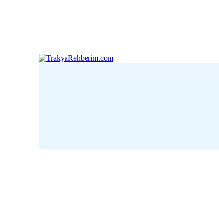
Çanakkale
Edirne
Kı