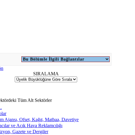
SIRALAMA
ktördeki Tüm Alt Sektörler
.
lar
m Ajansı, Ofset, Kağıt, Matbaa, Davetiye
acılar ve Açık Hava Reklamcılığı
izyon, Gazete ve Dergiler