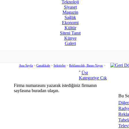
Teknoloji
Siyaset
Magazin
Sağlık
Ekonomi
Kültür
Siteni Tanıt
Künye
Galeri
Ana Sayfa
>
Çanakkale
>
Sektörler
>
Reklamcılık, Basın-Yayın
>
ˆ
Üst
Kategoriye Çık
Firma numarasını yazarak istediğiniz firmanın
sayfasına buradan ulaşın.
Bu Se
Diğer.
Radyo
Rekla
Tabel
Telev