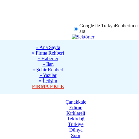
rklareli
Tekirdağ
Diğer
Google ile TrakyaRehberim.c
ara
» Ana Sayfa
» Firma Rehberi
» Haberler
» İlan
» Şehir Rehberi
» Yazılar
» İletişim
FİRMA EKLE
Çanakkale
Edirne
Kırklareli
Tekirdağ
Türkiye
Dünya
Spor