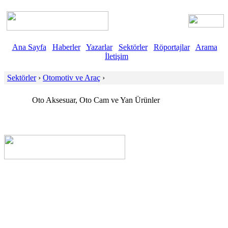
Ana Sayfa
Haberler
Yazarlar
Sektörler
Röportajlar
Arama
İletişim
Sektörler
›
Otomotiv ve Araç
›
Oto Aksesuar, Oto Cam ve Yan Ürünler