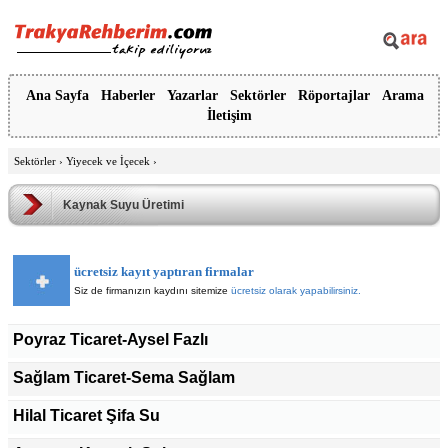
Ana Sayfa
Haberler
Yazarlar
Sektörler
Röportajlar
Arama
İletişim
Sektörler
›
Yiyecek ve İçecek
›
Kaynak Suyu Üretimi
ücretsiz kayıt yaptıran firmalar
Siz de firmanızın kaydını sitemize
ücretsiz olarak yapabilirsiniz.
Poyraz Ticaret-Aysel Fazlı
Sağlam Ticaret-Sema Sağlam
Hilal Ticaret Şifa Su