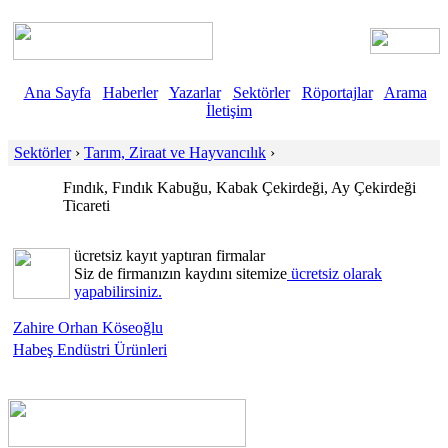
Ana Sayfa
Haberler
Yazarlar
Sektörler
Röportajlar
Arama
İletişim
Sektörler
›
Tarım, Ziraat ve Hayvancılık
›
Fındık, Fındık Kabuğu, Kabak Çekirdeği, Ay Çekirdeği
Ticareti
ücretsiz kayıt yaptıran firmalar
Siz de firmanızın kaydını sitemize
ücretsiz olarak
yapabilirsiniz.
Zahire Orhan Köseoğlu
Habeş Endüstri Ürünleri