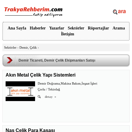
Ana Sayfa
Haberler
Yazarlar
Sektörler
Röportajlar
Arama
İletişim
Sektörler
›
Demir, Çelik
›
Demir Ticareti, Demir Çelik Ekipmanları Satışı
Akın Metal Çelik Yapı Sistemleri
Demir Doğrama,Makina Bakım,İnşaat İşleri
Çorlu / Tekirdağ
detay
»
Nas Çelik Para Kasası