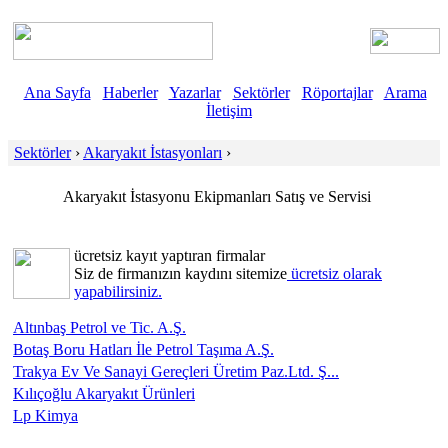
Ana Sayfa
Haberler
Yazarlar
Sektörler
Röportajlar
Arama
İletişim
Sektörler
›
Akaryakıt İstasyonları
›
Akaryakıt İstasyonu Ekipmanları Satış ve Servisi
ücretsiz kayıt yaptıran firmalar
Siz de firmanızın kaydını sitemize
ücretsiz olarak
yapabilirsiniz.
Altınbaş Petrol ve Tic. A.Ş.
Botaş Boru Hatları İle Petrol Taşıma A.Ş.
Trakya Ev Ve Sanayi Gereçleri Üretim Paz.Ltd. Ş...
Kılıçoğlu Akaryakıt Ürünleri
Lp Kimya