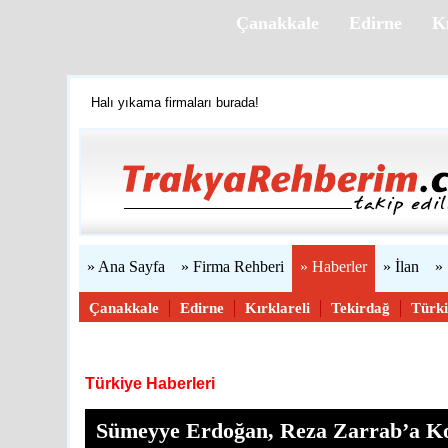
Çanakkale
Edirne
Kı
Trakya'yı tanıyalım
Firmanızı ücretsiz ekleyin »
Halı yıkama firmaları burada!
Web sitenizi yapıyoruz...
» Ana Sayfa
» Firma Rehberi
» Haberler
» İlan
»
Çanakkale
Edirne
Kırklareli
Tekirdağ
Türk
Haber Gönder
Türkiye Haberleri
Sümeyye Erdoğan, Reza Zarrab’a K