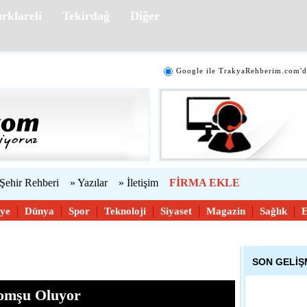
Sanatseverle
rklareli
Tekirdağ
Diğer
13:13 - Türki
Google ile TrakyaRehberim.com'd
Başarılı Mima
İnsanların Al
Değiştiriyor
12:02 - Türki
Eğer Bu İddi
 Şehir Rehberi
» Yazılar
» İletişim
FİRMA EKLE
iye
Dünya
Spor
Teknoloji
Siyaset
Magazin
Sağlık
23:44 - Siyas
Benzin ve Mo
SON GELİ
omşu Oluyor