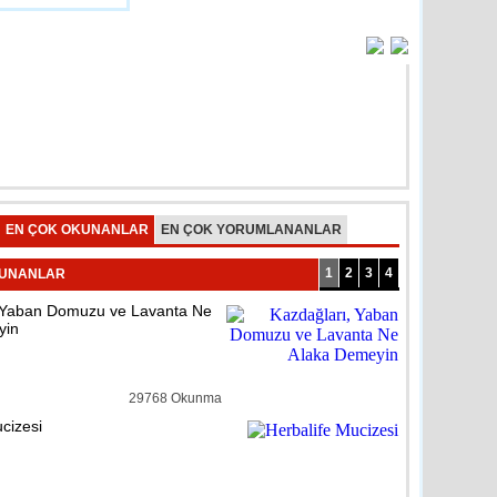
AR
reli
detay ›
lıçdaroğlu’nu Ziyaret Etti
reli
detay ›
tasiye Yardımına Dönüşüyor
EN ÇOK OKUNANLAR
EN ÇOK YORUMLANANLAR
1
2
3
4
KUNANLAR
 Yaban Domuzu ve Lavanta Ne
reli
detay ›
yin
hem velilere karne uyarısı
29768 Okunma
cizesi
dem
detay ›
cuklardan El-Bab’a mektup var