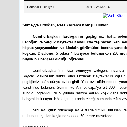
Haberler
›
Türkiye
›
10.54 , 22/05/2016
Sümeyye Erdoğan, Reza Zarrab’a Komşu Oluyor
Cumhurbaşkanı Erdoğan’ın geçtiğimiz hafta evle
Erdoğan ve Selçuk Bayraktar Kandilli’ye taşınacak. Yeni evli 
köşkte yaşayacakları ve köşkün görüntüleri basına yansıd
köşkün, 2 salonu, 5 odası 4 banyosu bulunurken 200 metr
büyük bir bahçesi olduğu öğrenildi.
Cumhurbaşkanı’nın kızı Sümeyye Erdoğan, İnsansız 
Baykar Makine’nın sahibi olan Özdemir Bayraktar’ın oğlu Se
geçtiğimiz hafta dünya evine girdi. Yeni evli çiftin nerede yaşa
Kandilli’de bulunan, Şermin ve Ahmet Çıpa’ya ait 300 metre
alındığı öğrenildi. 2015 yılında restore edilen köşk daha so
bahçesi bulunuyor. Köşk için, şu anda çiçeği burnunda çiftin ze
Yeni evli çiftin oturacağı ev, ABD’de tutuklu bulunan İ
mühürlenmiş olan köşküne sadece 50 metre mesafede.