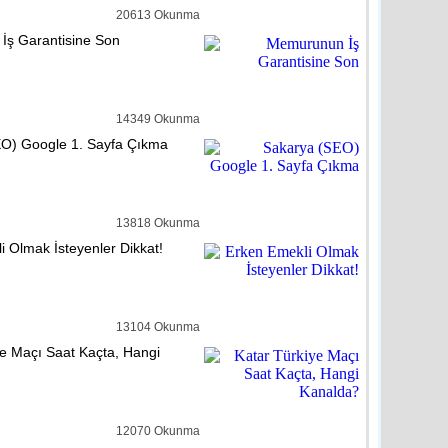
20613 Okunma
ş Garantisine Son
ye
detay ›
Duyuru
14349 Okunma
O) Google 1. Sayfa Çıkma
e
detay ›
13818 Okunma
Evlilik’ Semineri
i Olmak İsteyenler Dikkat!
e
detay ›
13104 Okunma
ye Maçı Saat Kaçta, Hangi
n’dan Engelli Bireylerin
üjde
12070 Okunma
e
detay ›