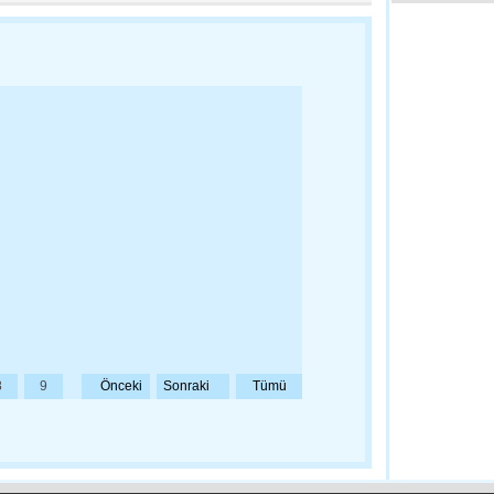
Gazdaş Bölg
Albayrak'a Zi
19:45 - Tekir
En Küçük Ken
Diyoruz…
19:05 - Çana
3.Muhtarlarl
Çerkezköy'd
18:57 - Tekir
8
9
Önceki
Sonraki
Tümü
Kırklareli Çö
Üretecek