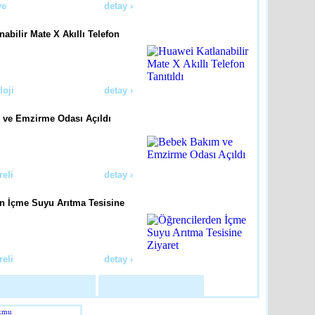
ye
detay ›
abilir Mate X Akıllı Telefon
loji
detay ›
 ve Emzirme Odası Açıldı
reli
detay ›
n İçme Suyu Arıtma Tesisine
reli
detay ›
lerde Dezenfeksiyon
pıldı