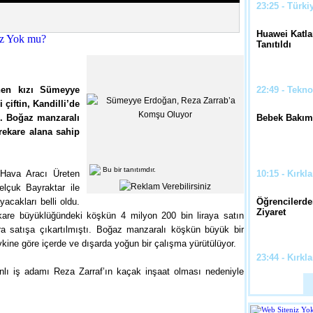
23:25 - Türki
Huawei Katlan
Tanıtıldı
nen kızı Sümeyye
22:49 - Tekno
çiftin, Kandilli’de
ı. Boğaz manzaralı
Bebek Bakım
ekare alana sahip
Bu bir tanıtımdır.
Hava Aracı Üreten
10:15 - Kırkla
lçuk Bayraktar ile
yacakları belli oldu.
Öğrencilerde
Ziyaret
kare büyüklüğündeki köşkün 4 milyon 200 bin liraya satın
nra satışa çıkartılmıştı. Boğaz manzaralı köşkün büyük bir
vkine göre içerde ve dışarda yoğun bir çalışma yürütülüyor.
23:44 - Kırkla
ranlı iş adamı Reza Zarraf’ın kaçak inşaat olması nedeniyle
Okul ve Cami
Çalışması Ya