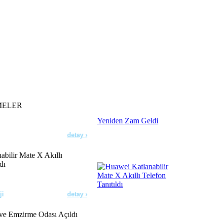
detay ›
lar Doğruysa!
detay ›
orine Yeniden Zam Geldi
MELER
detay ›
bilir Mate X Akıllı
dı
ji
detay ›
e Emzirme Odası Açıldı