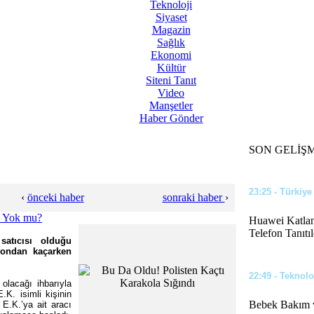
Teknoloji
Siyaset
12:02 - Türkiye
Magazin
Sağlık
Eğer Bu İddia
Ekonomi
Kültür
Siteni Tanıt
Video
Manşetler
23:44 - Siyaset
Haber Gönder
Benzin ve Mot
SON GELİŞ
23:25 - Türkiye
‹
önceki haber
sonraki haber
›
Huawei Katlana
Telefon Tanıtıl
atıcısı olduğu
yondan kaçarken
22:49 - Teknolo
olacağı ihbarıyla
.K. isimli kişinin
Bebek Bakım v
 E.K.’ya ait aracı