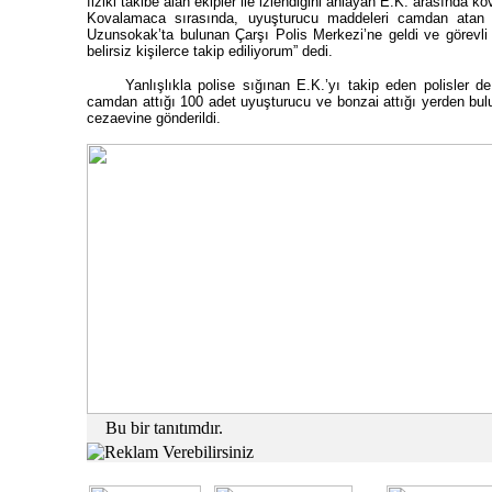
fiziki takibe alan ekipler ile izlendiğini anlayan E.K. arasında 
Kovalamaca sırasında, uyuşturucu maddeleri camdan atan 
Uzunsokak’ta bulunan Çarşı Polis Merkezi’ne geldi ve görevli p
belirsiz kişilerce takip ediliyorum” dedi.
Yanlışlıkla polise sığınan E.K.’yı takip eden polisler 
camdan attığı 100 adet uyuşturucu ve bonzai attığı yerden bul
cezaevine gönderildi.
rk’ün Vasiyetnâmesi
Ünlülerin Sı
ün VasiyetnâmesiTürkiye Cumhuriyeti’nin
Tüm dünyada pop
Mustafa Kemal Atatürk’ün, genç subaylık
Dukan diyeti ta
tına ...
temelinde düşük 
Ahmet BILDIRCIN
Bu bir tanıtımdır.