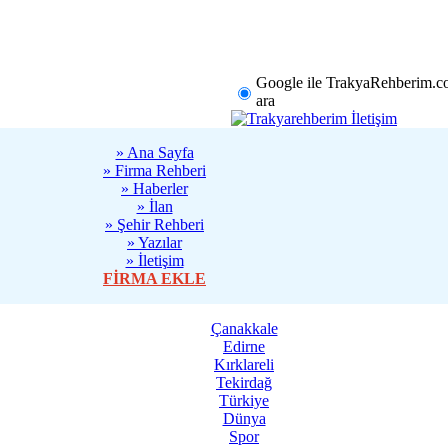
rklareli
Tekirdağ
Diğer
Google ile TrakyaRehberim.c
ara
» Ana Sayfa
» Firma Rehberi
» Haberler
» İlan
» Şehir Rehberi
» Yazılar
» İletişim
FİRMA EKLE
Sanatseverler
Çanakkale
Edirne
13:13 - Türkiye
Kırklareli
Tekirdağ
Türkiye
Başarılı Mimar
Dünya
İnsanların Alış
Spor
Değiştiriyor 