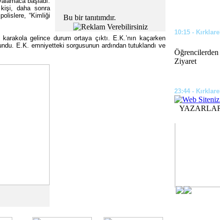
kovalamaca başladı.
kişi, daha sonra
olislere, “Kimliği
Bu bir tanıtımdır.
10:15 - Kırklare
de karakola gelince durum ortaya çıktı. E.K.’nın kaçarken
undu. E.K. emniyetteki sorgusunun ardından tutuklandı ve
Öğrencilerden
Ziyaret
23:44 - Kırklare
YAZARLA
Okul ve Camil
Çalışması Yapı
kça Kullandığı Dukan Diyeti Nedir?
üler olan, ünlülerin sıklıkla başvurduğu
09:35 - Kırklare
htını korumaya devam ediyor. Dukan diyeti,
karb...
Kesimoğlu, Kıl
07:46 - Kırklare