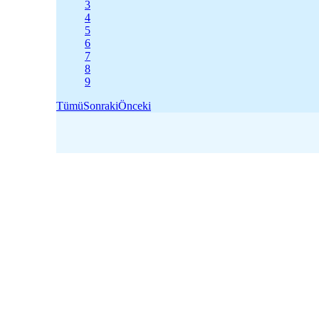
3
4
5
6
7
8
9
Tümü
Sonraki
Önceki