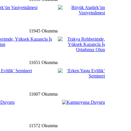
rk’ün Vasiyetnâmesi
ale
detay ›
Buluşma Toplantısı
Düzenlendi
11945 Okunma
erimde, Yüksek Kazançla İş
lun
ğ
detay ›
 Gazından Elektrik Enerjisi
11651 Okunma
 Evlilik’ Semineri
li
detay ›
11607 Okunma
 Hem Söyleşi Hem De
İle Atatürk Kültür
 Duyuru
ale
detay ›
11572 Okunma
yesi'nden Kumanya Desteği