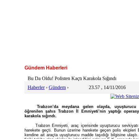
Gündem Haberleri
Bu Da Oldu! Polisten Kaçtı Karakola Sığındı
Haberler
›
Gündem
›
23.57 , 14/11/2016
Trabzon’da meydana gelen olayda, uyuşturucu s
öğrenilen şahıs Trabzon İl Emniyeti’nin yaptığı operas
karakola sığındı.
Trabzon Emniyeti, araç içerisinde uyuşturucu sevkiyatı 
harekete geçti. Bunun üzerine harekete geçen polis ekipleri E
kendine ait araçta uyuşturucu madde taşıdığı bilgisine ulaştı.