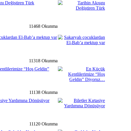
ını Değiştiren Türk
detay ›
11468 Okunma
t Süleymanpaşa mahalle
cuklardan El-Bab’a mektup var
ir araya geldi
ğ
detay ›
11318 Okunma
nen Cesur Yüreklerle Millet
ntlilerimize “Hoş Geldin”
rograma Katıldı…
li
detay ›
11138 Okunma
tasiye Yardımına Dönüşüyor
 Yeni Devlet Hastanesinde
e Bulundu…
11120 Okunma
li
detay ›