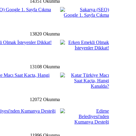
14351 Okunma
detay ›
O) Google 1. Sayfa Çıkma
vlilik’ Semineri
13820 Okunma
detay ›
i Olmak İsteyenler Dikkat!
’dan Engelli Bireylerin
jde
13108 Okunma
ye Maçı Saat Kaçta, Hangi
detay ›
 Müdüründen Başkan
aret
12072 Okunma
diyesi'nden Kumanya Desteği
ğ
detay ›
lilerimize “Hoş Geldin”
11996 Okunma