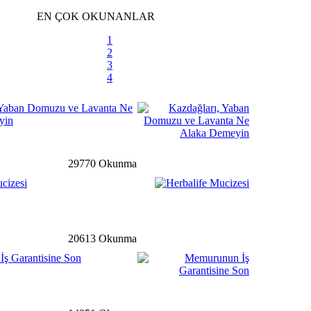
siye Yardımına Dönüşüyor
EN ÇOK OKUNANLAR
1
2
3
li
detay ›
4
m velilere karne uyarısı
 Yaban Domuzu ve Lavanta Ne
yin
m
detay ›
29770 Okunma
uklardan El-Bab’a mektup
cizesi
detay ›
20613 Okunma
ş Garantisine Son
uyuru