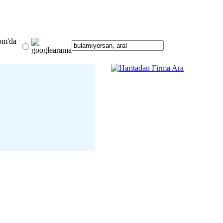
om'da
 13 Ocak Buluşuyor
detay ›
 Şahin Avşar; Krizlerin
veriş Alışkanlıklarını
Mu?