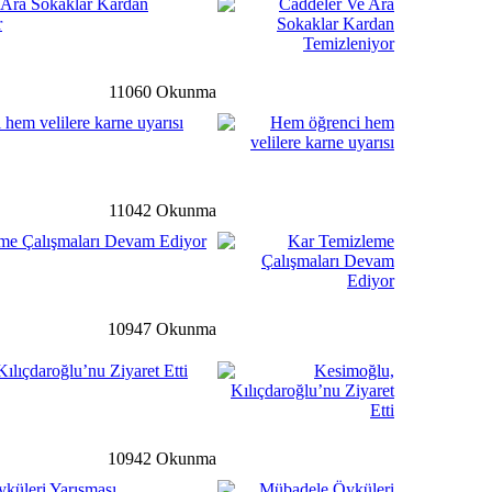
 Ara Sokaklar Kardan
r
rı Bu Hafta Pazartesi
Açılacak
11060 Okunma
detay ›
hem velilere karne uyarısı
 Çalışmaları Devam Ediyor
11042 Okunma
me Çalışmaları Devam Ediyor
li
detay ›
dimiz Astsubay Üstçavuş
I, Dualarla Uğurlandı.
10947 Okunma
ılıçdaroğlu’nu Ziyaret Etti
ale
detay ›
n Kurulu 2017 Yılı İlk
ldı
10942 Okunma
küleri Yarışması