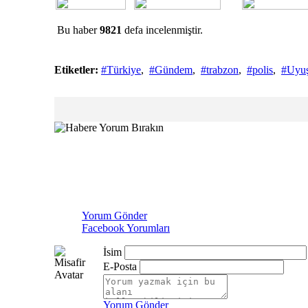
Bu haber
9821
defa incelenmiştir.
Etiketler:
#Türkiye
,
#Gündem
,
#trabzon
,
#polis
,
#Uyuş
Yorum Gönder
Facebook Yorumları
İsim
E-Posta
Yorum Gönder