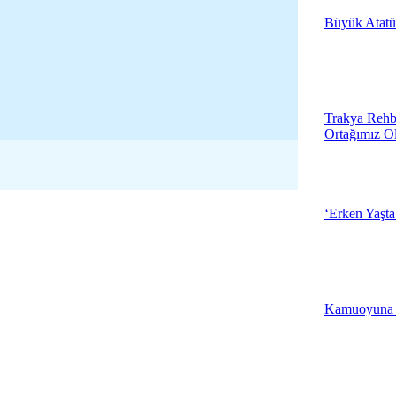
Büyük Atatü
19:05 - Çanakk
3.Muhtarlarla 
Çerkezköy'de 
Trakya Rehb
Ortağımız O
18:57 - Tekirda
Kırklareli Çöp
Üretecek
‘Erken Yaşta
18:46 - Kırklare
İlker Başbuğ,
Tiyatro Oyunu 
Kamuoyuna
Merkezi'nde
19:04 - Çanakk
Edirne Beledi