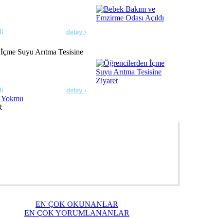
li
detay ›
 İçme Suyu Arıtma Tesisine
li
detay ›
R
erde Dezenfeksiyon
ldı
li
detay ›
ıçdaroğlu’nu Ziyaret Etti
EN ÇOK OKUNANLAR
li
detay ›
EN ÇOK YORUMLANANLAR