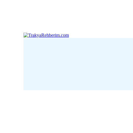
Çanakkale
Edirne
Kı