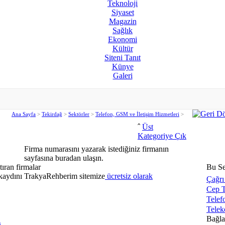
Teknoloji
Siyaset
Magazin
Sağlık
Ekonomi
Kültür
Siteni Tanıt
Künye
Galeri
Ana Sayfa
>
Tekirdağ
>
Sektörler
>
Telefon, GSM ve İletişim Hizmetleri
>
ˆ
Üst
Kategoriye Çık
Firma numarasını yazarak istediğiniz firmanın
sayfasına buradan ulaşın.
tıran firmalar
Bu Se
 kaydını TrakyaRehberim sitemize
ücretsiz olarak
Çağrı
Cep T
Telef
Telek
Bağlan