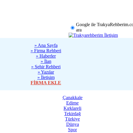
rklareli
Tekirdağ
Diğer
Google ile TrakyaRehberim.c
ara
» Ana Sayfa
» Firma Rehberi
» Haberler
» İlan
» Şehir Rehberi
» Yazılar
» İletişim
FİRMA EKLE
Çanakkale
Edirne
Kırklareli
Tekirdağ
Türkiye
Dünya
Spor