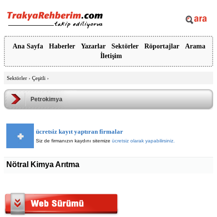
Ana Sayfa
Haberler
Yazarlar
Sektörler
Röportajlar
Arama
İletişim
Sektörler
›
Çeşitli
›
Petrokimya
ücretsiz kayıt yaptıran firmalar
Siz de firmanızın kaydını sitemize
ücretsiz olarak yapabilirsiniz.
Nötral Kimya Arıtma