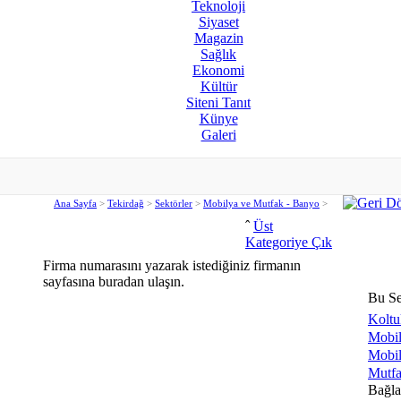
Teknoloji
Siyaset
Magazin
Sağlık
Ekonomi
Kültür
Siteni Tanıt
Künye
Galeri
Ana Sayfa
>
Tekirdağ
>
Sektörler
>
Mobilya ve Mutfak - Banyo
>
ˆ
Üst
Kategoriye Çık
Firma numarasını yazarak istediğiniz firmanın
sayfasına buradan ulaşın.
Bu Se
Koltu
Mobil
Mobil
Mutfa
Bağlan