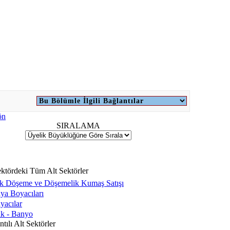
SIRALAMA
ktördeki Tüm Alt Sektörler
k Döşeme ve Döşemelik Kumaş Satışı
ya Boyacıları
yacılar
k - Banyo
tılı Alt Sektörler