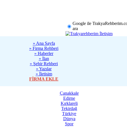
rklareli
Tekirdağ
Diğer
Google ile TrakyaRehberim.c
ara
» Ana Sayfa
» Firma Rehberi
» Haberler
» İlan
» Şehir Rehberi
» Yazılar
» İletişim
FİRMA EKLE
Çanakkale
Edirne
Kırklareli
Tekirdağ
Türkiye
Dünya
Spor