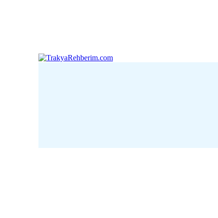
Çanakkale
Edirne
Kı