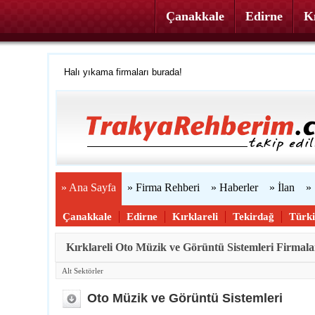
Çanakkale
Edirne
Kı
Halı yıkama firmaları burada!
Firmanızı ücretsiz ekleyin »
Trakya'yı tanıyalım
Web sitenizi yapıyoruz...
» Ana Sayfa
» Firma Rehberi
» Haberler
» İlan
»
Çanakkale
Edirne
Kırklareli
Tekirdağ
Türk
Kırklareli Oto Müzik ve Görüntü Sistemleri Firmala
Alt Sektörler
Oto Müzik ve Görüntü Sistemleri