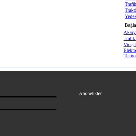
Trafi
Trakt
Yedek
Bağlan
Akarya
Trafik
Vinç, 
Elekt
Teknol
Abonelikler