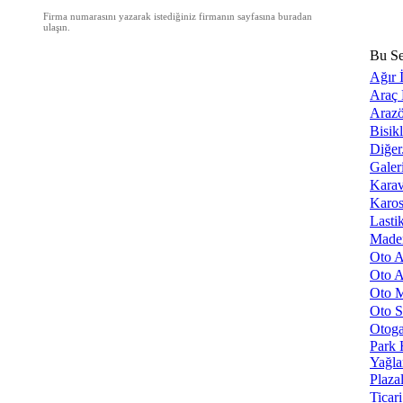
Firma numarasını yazarak istediğiniz firmanın sayfasına buradan
ulaşın.
Bu Se
Ağır 
Araç 
Arazö
Bisik
Diğer.
Galeri
Kara
Karos
Lasti
Made
Oto A
Oto A
Oto M
Oto S
Otog
Park 
Yağl
Plaza
Ticar