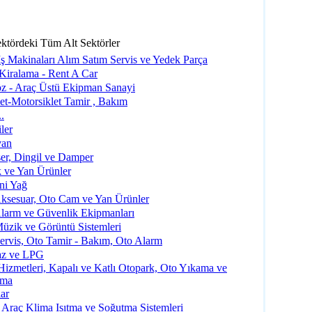
ktördeki Tüm Alt Sektörler
İş Makinaları Alım Satım Servis ve Yedek Parça
Kiralama - Rent A Car
z - Araç Üstü Ekipman Sanayi
let-Motorsiklet Tamir , Bakım
.
ler
van
er, Dingil ve Damper
k ve Yan Ürünler
ni Yağ
ksesuar, Oto Cam ve Yan Ürünler
larm ve Güvenlik Ekipmanları
üzik ve Görüntü Sistemleri
ervis, Oto Tamir - Bakım, Oto Alarm
az ve LPG
Hizmetleri, Kapalı ve Katlı Otopark, Oto Yıkama ve
ama
lar
i Araç Klima Isıtma ve Soğutma Sistemleri