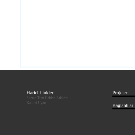
Harici Linkler
Projeler
Sitenin Tüm Hakları Saklıdır
Kanuni Uyarı
Bağlantılar