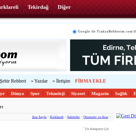
rklareli
Tekirdağ
Diğer
Google ile TrakyaRehberim.com'd
 Şehir Rehberi
» Yazılar
» İletişim
FİRMA EKLE
iye
Dünya
Spor
Teknoloji
Siyaset
Magazin
Sağlık
rı
Ana Sayfa
>
Kırklareli
>
Sektörler
>
Otomotiv ve Araç
>
ˆ
Üst Kategoriye Çık