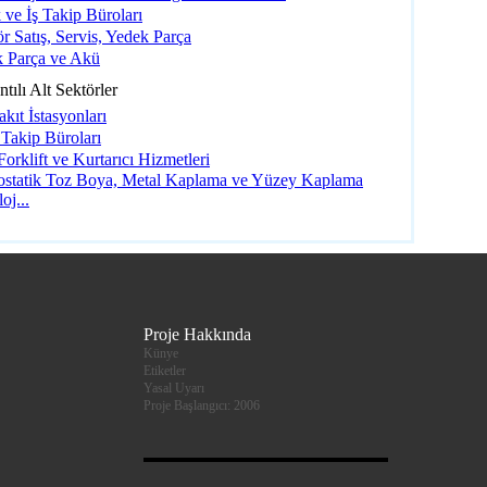
k ve İş Takip Büroları
ör Satış, Servis, Yedek Parça
 Parça ve Akü
tılı Alt Sektörler
kıt İstasyonları
 Takip Büroları
Forklift ve Kurtarıcı Hizmetleri
rostatik Toz Boya, Metal Kaplama ve Yüzey Kaplama
oj...
Proje Hakkında
Künye
Etiketler
Yasal Uyarı
Proje Başlangıcı: 2006