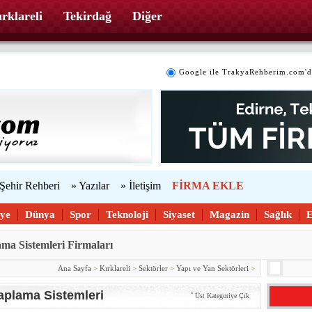
rklareli
Tekirdağ
Diğer
Google ile TrakyaRehberim.com'd
 Şehir Rehberi
» Yazılar
» İletişim
FİRMA EKLE
iye
Dünya
Spor
Teknoloji
Siyaset
Magazin
Sağlık
ama Sistemleri Firmaları
Ana Sayfa
>
Kırklareli
>
Sektörler
>
Yapı ve Yan Sektörleri
>
Kaplama Sistemleri
ˆ
Üst Kategoriye Çık