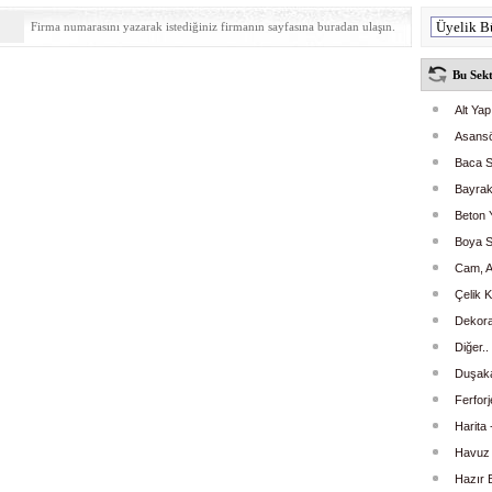
Firma numarasını yazarak istediğiniz firmanın sayfasına buradan ulaşın.
Bu Sekt
Alt Yap
Asans
Baca S
Bayrak
Beton 
Boya S
Cam, A
Çelik 
Dekora
Diğer..
Duşaka
Ferfor
Harita
Havuz 
Hazır 