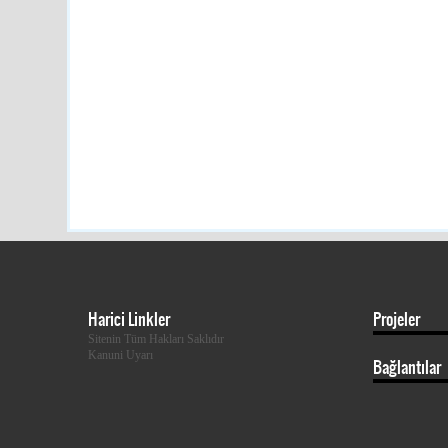
Harici Linkler
Projeler
Sitenin Tüm Hakları Saklıdır
Kanuni Uyarı
Bağlantılar