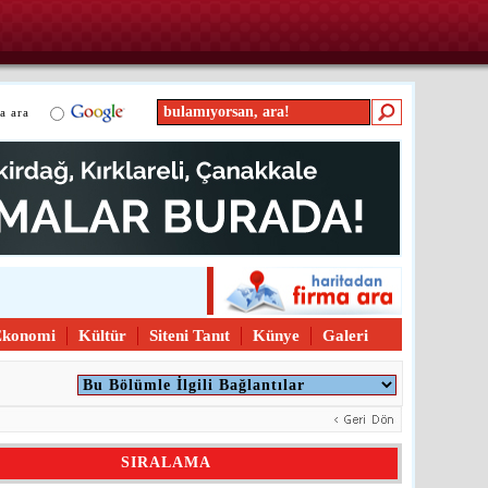
a ara
Ekonomi
Kültür
Siteni Tanıt
Künye
Galeri
SIRALAMA