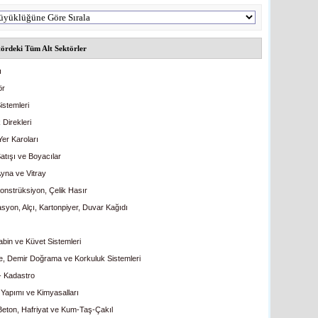
ördeki Tüm Alt Sektörler
ı
ör
istemleri
 Direkleri
Yer Karoları
atışı ve Boyacılar
yna ve Vitray
Konstrüksiyon, Çelik Hasır
syon, Alçı, Kartonpiyer, Duvar Kağıdı
bin ve Küvet Sistemleri
je, Demir Doğrama ve Korkuluk Sistemleri
 - Kadastro
Yapımı ve Kimyasalları
Beton, Hafriyat ve Kum-Taş-Çakıl