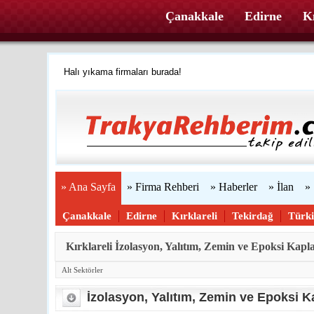
Çanakkale
Edirne
Kı
Halı yıkama firmaları burada!
Firmanızı ücretsiz ekleyin »
Trakya'yı tanıyalım
Web sitenizi yapıyoruz...
» Ana Sayfa
» Firma Rehberi
» Haberler
» İlan
»
Çanakkale
Edirne
Kırklareli
Tekirdağ
Türk
Kırklareli İzolasyon, Yalıtım, Zemin ve Epoksi Kapl
Alt Sektörler
İzolasyon, Yalıtım, Zemin ve Epoksi 