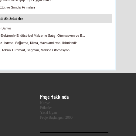
şemesi ve Ahşap Yapı Uygulamaları
Etüt ve Sondaj Firmaları
ılı Alt Sektörler
- Banyo
k-Elektronik-Endüstriyel Malzeme Satış, Otomasyon ve B...
z, Isıtma, Soğutma, Klima, Havalandırma, İklimlendir...
, Teknik Hırdavat, Segman, Makina Otomasyon
Proje Hakkında
Künye
Etiketler
Yasal Uyarı
Proje Başlangıcı: 2006