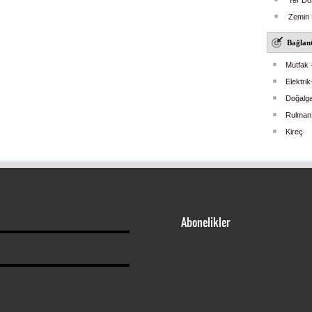
Yer Dö
Zemin 
Bağlant
Mutfak 
Elektri
Doğalga
Rulman
Kireç
Abonelikler