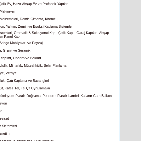
Çelik Ev, Hazır Ahşap Ev ve Prefabrik Yapılar
Makineleri
 Malzemeleri, Demir, Çimento, Kiremit
yon, Yalıtım, Zemin ve Epoksi Kaplama Sistemleri
stemleri, Otomatik & Seksiyonel Kapı, Çelik Kapı , Garaj Kapıları, Ahşap-
an Panel Kapı
 Bahçe Mobilyaları ve Peyzaj
, Granit ve Seramik
 Yapımı, Onarım ve Bakımı
slik, Mimarlık, Müteahhitlik, Şehir Planlama
ye, Vitrifiye
luk, Çatı Kaplama ve Baca İşleri
it, Kafes Tel, Tel Çit Uygulamaları
üminyum-Plastik Doğrama, Pencere, Plastik Lambri, Katlanır Cam Balkon
eyon
ar
esisat
k Sistemleri
enetim