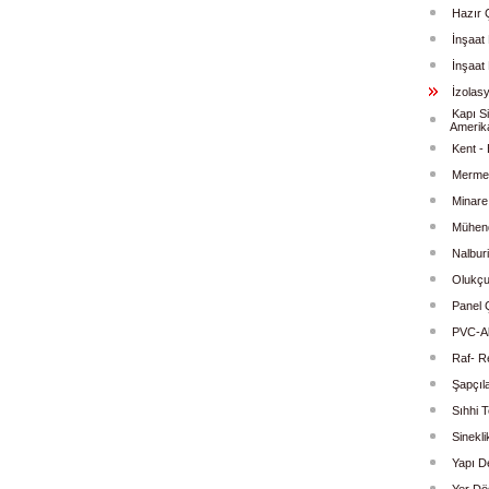
Hazır 
İnşaat 
İnşaat
İzolas
Kapı Si
Amerik
Kent -
Mermer
Minare
Mühendi
Nalburi
Olukçu
Panel Ç
PVC-Al
Raf- R
Şapçıl
Sıhhi T
Sinekli
Yapı D