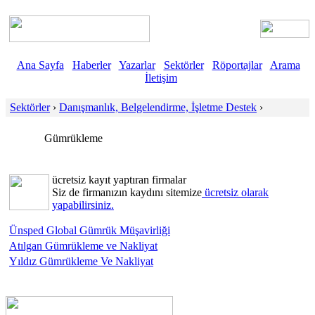
Ana Sayfa
Haberler
Yazarlar
Sektörler
Röportajlar
Arama
İletişim
Sektörler
›
Danışmanlık, Belgelendirme, İşletme Destek
›
Gümrükleme
ücretsiz kayıt yaptıran firmalar
Siz de firmanızın kaydını sitemize
ücretsiz olarak
yapabilirsiniz.
Ünsped Global Gümrük Müşavirliği
Atılgan Gümrükleme ve Nakliyat
Yıldız Gümrükleme Ve Nakliyat