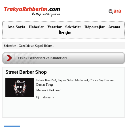
Ana Sayfa
Haberler
Yazarlar
Sektörler
Röportajlar
Arama
İletişim
Sektörler
›
Güzellik ve Kişisel Bakım
›
Erkek Berberleri ve Kuaförleri
Street Barber Shop
Erkek Kuaförü, Saç ve Sakal Modelleri, Cilt ve Saç Bakımı,
Damat Tıraşı
Merkez / Kırklareli
detay
»