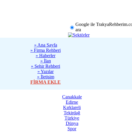
rklareli
Tekirdağ
Diğer
Google ile TrakyaRehberim.c
ara
» Ana Sayfa
» Firma Rehberi
» Haberler
» İlan
» Şehir Rehberi
» Yazılar
» İletişim
FİRMA EKLE
Çanakkale
Edirne
Kırklareli
Tekirdağ
Türkiye
Dünya
Spor