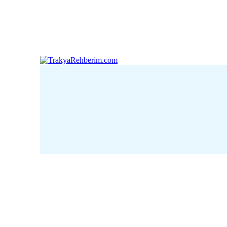
Çanakkale
Edirne
Kı