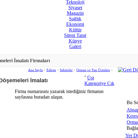
Teknoloji
Siyaset
Magazin
Sağlık
Ekonomi
Kültür
Siteni Tanıt
Künye
Galeri
eleri İmalatı Firmaları
Ana Sayfa
>
Edirne
>
Sektörler
>
Orman ve Yan Ürünleri
>
ˆ
Üst
Döşemeleri İmalatı
Kategoriye Çık
Firma numarasını yazarak istediğiniz firmanın
sayfasına buradan ulaşın.
Bu Se
Ahşap
Keres
Orman
Bağlan
Yer D