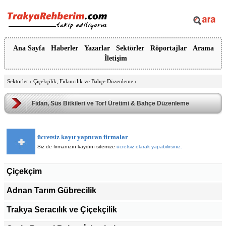
Ana Sayfa
Haberler
Yazarlar
Sektörler
Röportajlar
Arama
İletişim
Sektörler
›
Çiçekçilik, Fidancılık ve Bahçe Düzenleme
›
Fidan, Süs Bitkileri ve Torf Üretimi & Bahçe Düzenleme
ücretsiz kayıt yaptıran firmalar
Siz de firmanızın kaydını sitemize
ücretsiz olarak yapabilirsiniz.
Çiçekçim
Adnan Tarım Gübrecilik
Trakya Seracılık ve Çiçekçilik