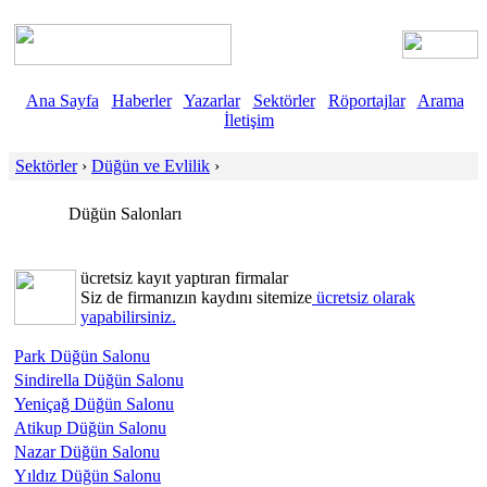
Ana Sayfa
Haberler
Yazarlar
Sektörler
Röportajlar
Arama
İletişim
Sektörler
›
Düğün ve Evlilik
›
Düğün Salonları
ücretsiz kayıt yaptıran firmalar
Siz de firmanızın kaydını sitemize
ücretsiz olarak
yapabilirsiniz.
Park Düğün Salonu
Sindirella Düğün Salonu
Yeniçağ Düğün Salonu
Atikup Düğün Salonu
Nazar Düğün Salonu
Yıldız Düğün Salonu