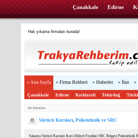
Çanakkale
Edirne
Kı
Halı yıkama firmaları burada!
Firmanızı ücretsiz ekleyin »
Trakya'yı tanıyalım
Web sitenizi yapıyoruz...
» Ana Sayfa
» Firma Rehberi
» Haberler
» İlan
»
Çanakkale
Edirne
Kırklareli
Tekirdağ
Türk
Alt Sektörler
Sürücü Kursları, Psikoteknik ve SRC
Sakarya Sürücü Kursları Kurs Ehliyet Fiyatları SRC Belgesi Psikoteknik