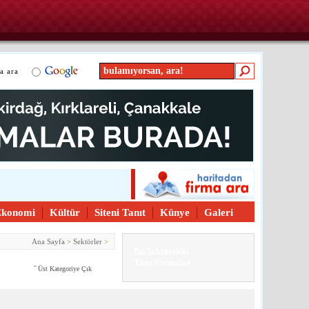
a ara
Ekonomi
Kültür
Siteni Tanıt
Künye
Galeri
Ana Sayfa
>
Sektörler
>
Bu Sektördeki
Tüm Firmalar
ˆ
Üst Kategoriye Çık