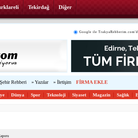
rklareli
Tekirdağ
Diğer
Google ile TrakyaRehberim.com'd
 Şehir Rehberi
» Yazılar
» İletişim
FİRMA EKLE
iye
Dünya
Spor
Teknoloji
Siyaset
Magazin
Sağlık
 Raporu