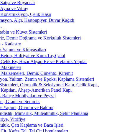
Satışı ve Boyacılar
Ayna ve Vitray
 Konstrüksiyon, Çelik Hasır
asyon, Alçı, Kartonpiyer, Duvar Kağıdı
.
abin ve Küvet Sistemleri
rje, Demir Doğrama ve Korkuluk Sistemleri
a - Kadastro
 Yapımı ve Kimyasalları
 Beton, Hafriyat ve Kum-Taş-Çakıl
 Çelik Ev, Hazır Ahşap Ev ve Prefabrik Yapılar
t Makineleri
t Malzemeleri, Demir, Çimento, Kiremit
syon, Yalıtım, Zemin ve Epoksi Kaplama Sistemleri
Sistemleri, Otomatik & Seksiyonel Kapı, Çelik Kapı ,
 Kapıları, Ahşap-Amerikan Panel Kapı
- Bahçe Mobilyaları ve Peyzaj
r, Granit ve Seramik
e Yapımı, Onarım ve Bakımı
dislik, Mimarlık, Müteahhitlik, Şehir Planlama
iye, Vitrifiye
uluk, Çatı Kaplama ve Baca İşleri
 Çit, Kafes Tel, Tel Çit Uygulamaları