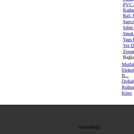
PVC-A
Katla
Raf- 
Şapçı
Sıhhi 
Sinek
Yapı 
Yer D
Zemin
Bağlan
Mutfa
Elektr
B...
Doğalg
Rulma
Kireç
Abonelikler