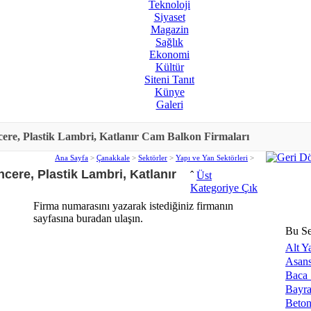
Teknoloji
Siyaset
Magazin
Sağlık
Ekonomi
Kültür
Siteni Tanıt
Künye
Galeri
e, Plastik Lambri, Katlanır Cam Balkon Firmaları
Ana Sayfa
>
Çanakkale
>
Sektörler
>
Yapı ve Yan Sektörleri
>
ere, Plastik Lambri, Katlanır
ˆ
Üst
Kategoriye Çık
Firma numarasını yazarak istediğiniz firmanın
sayfasına buradan ulaşın.
Bu Se
Alt Y
Asan
Baca 
Bayra
Beton