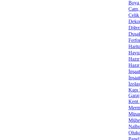
Boya 
Cam, 
Çelik
Dekor
Diğer.
Duşak
Ferfo
Harit
Havuz
Hazır
Hazır
İnşaa
İnşaa
İzola
Kapı 
Garaj
Kent 
Merme
Minar
Mühen
Nalbur
Olukç
Panel