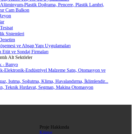
lüminyum-Plastik Doğrama, Pencere, Plastik Lambri,
nır Cam Balkon
Reyon
lar
Tesisat
lik Sistemleri
Denetim
öşemesi ve Ahşap Yapı Uygulamaları
 Etüt ve Sondaj Firmaları
tılı Alt Sektörler
k - Banyo
ik-Elektronik-Endüstriyel Malzeme Satış, Otomasyon ve
az, Isıtma, Soğutma, Klima, Havalandırma, İklimlendir...
n, Teknik Hırdavat, Segman, Makina Otomasyon
Proje Hakkında
Künye