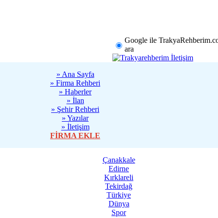
rklareli
Tekirdağ
Diğer
Google ile TrakyaRehberim.c
ara
» Ana Sayfa
» Firma Rehberi
» Haberler
» İlan
» Şehir Rehberi
» Yazılar
» İletişim
FİRMA EKLE
Çanakkale
Edirne
Kırklareli
Tekirdağ
Türkiye
Dünya
Spor