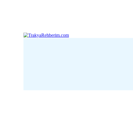
Çanakkale
Edirne
Kı